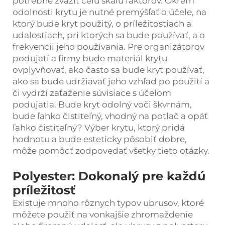
potrebné zvážiť celú škálu faktorov. Okrem
odolnosti krytu je nutné premýšľať o účele, na
ktorý bude kryt použitý, o príležitostiach a
udalostiach, pri ktorých sa bude používať, a o
frekvencii jeho používania. Pre organizátorov
podujatí a firmy bude materiál krytu
ovplyvňovať, ako často sa bude kryt používať,
ako sa bude udržiavať jeho vzhľad po použití a
či vydrží zaťaženie súvisiace s účelom
podujatia. Bude kryt odolný voči škvrnám,
bude ľahko čistiteľný, vhodný na potlač a opäť
ľahko čistiteľný? Výber krytu, ktorý pridá
hodnotu a bude esteticky pôsobiť dobre,
môže pomôcť zodpovedať všetky tieto otázky.
Polyester: Dokonalý pre každú
príležitosť
Existuje mnoho rôznych typov ubrusov, ktoré
môžete použiť na vonkajšie zhromaždenie