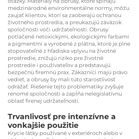
otázky. Materiály na obrusy, ktoré spĺňajú
medzinárodné environmentálne normy, môžu
zaujať klientov, ktorí sa zaoberajú ochranou
životného prostredia, a preukazujú záväzok
spoločnosti voči udržateľnosti. Obrusy
potlačené netoxickými, ekologickými farbami
a pigmentmi a vyrobené z plátna, ktoré je plne
stopovateľné z hľadiska vplyvu na životné
prostredie, znižujú riziko pre životné
prostredie i používateľov a predstavujú
bezpečnú firemnú prax. Zákazníci majú právo
vedieť, a obrusy by mali túto starostlivosť
odrážať. Riešenie tejto problematiky zvyšuje
renomé spoločnosti a zapĺňa nelegislatívnu
oblasť firenej udržateľnosti.
Trvanlivosť pre intenzívne a
vonkajšie použitie
Krycie látky používané v exteriéroch alebo v