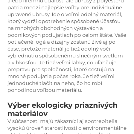
alebo firemnú udalosť, ale ubrusy z polyesteru
patria medzi najlepšie voľby pre individuálne
upravené ubrusy. Ide o veľmi odolný materiál,
ktorý vydrží opotrebenie spôsobené účasťou
na mnohých obchodných výstavách a
podnikových podujatiach po celom štáte. Vaše
potlačené logá a dizajny zostanú živé aj po
čase, pretože materiál je tiež odolný voči
vyblednutiu spôsobenému slnečným svetlom
a vlhkosťou. Je tiež veľmi ľahký, čo uľahčuje
prepravu pre spoločnosti, ktoré cestujú na
mnohé podujatia počas roka. Je tiež veľmi
jednoduché tlačiť na neho, čo ho robí
pohodlnou voľbou materiálu.
Výber ekologicky priaznivých
materiálov
V súčasnosti majú zákazníci aj spotrebitelia
vysokú úroveň starostlivosti o environmentálne