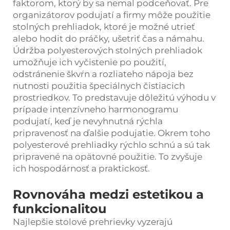
faktorom, ktorý by sa nemal podceňovať. Pre
organizátorov podujatí a firmy môže použitie
stolných prehliadok, ktoré je možné utrieť
alebo hodit do práčky, ušetriť čas a námahu.
Údržba polyesterových stolných prehliadok
umožňuje ich vyčistenie po použití,
odstránenie škvŕn a rozliateho nápoja bez
nutnosti použitia špeciálnych čistiacich
prostriedkov. To predstavuje dôležitú výhodu v
prípade intenzívneho harmonogramu
podujatí, keď je nevyhnutná rýchla
pripravenosť na ďalšie podujatie. Okrem toho
polyesterové prehliadky rýchlo schnú a sú tak
pripravené na opätovné použitie. To zvyšuje
ich hospodárnosť a praktickosť.
Rovnováha medzi estetikou a
funkcionalitou
Najlepšie stolové prehrievky vyzerajú