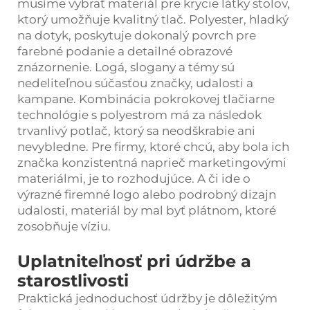
musíme vybrať materiál pre krycie látky stolov,
ktorý umožňuje kvalitný tlač. Polyester, hladký
na dotyk, poskytuje dokonalý povrch pre
farebné podanie a detailné obrazové
znázornenie. Logá, slogany a témy sú
nedeliteľnou súčasťou značky, udalosti a
kampane. Kombinácia pokrokovej tlačiarne
technológie s polyestrom má za následok
trvanlivý potlač, ktorý sa neodškrabie ani
nevybledne. Pre firmy, ktoré chcú, aby bola ich
značka konzistentná naprieč marketingovými
materiálmi, je to rozhodujúce. A či ide o
výrazné firemné logo alebo podrobný dizajn
udalosti, materiál by mal byť plátnom, ktoré
zosobňuje víziu.
Uplatniteľnosť pri údržbe a
starostlivosti
Praktická jednoduchosť údržby je dôležitým