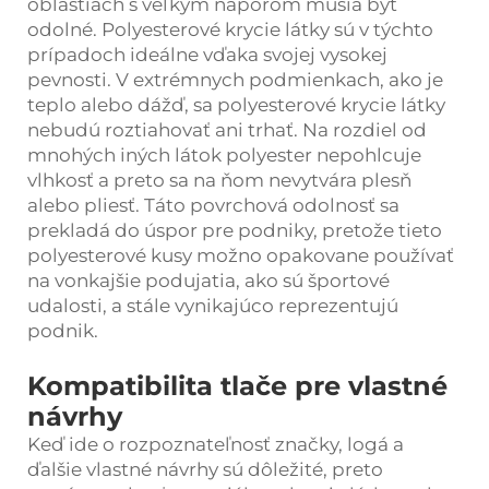
oblastiach s veľkým náporom musia byť
odolné. Polyesterové krycie látky sú v týchto
prípadoch ideálne vďaka svojej vysokej
pevnosti. V extrémnych podmienkach, ako je
teplo alebo dážď, sa polyesterové krycie látky
nebudú roztiahovať ani trhať. Na rozdiel od
mnohých iných látok polyester nepohlcuje
vlhkosť a preto sa na ňom nevytvára plesň
alebo pliesť. Táto povrchová odolnosť sa
prekladá do úspor pre podniky, pretože tieto
polyesterové kusy možno opakovane používať
na vonkajšie podujatia, ako sú športové
udalosti, a stále vynikajúco reprezentujú
podnik.
Kompatibilita tlače pre vlastné
návrhy
Keď ide o rozpoznateľnosť značky, logá a
ďalšie vlastné návrhy sú dôležité, preto