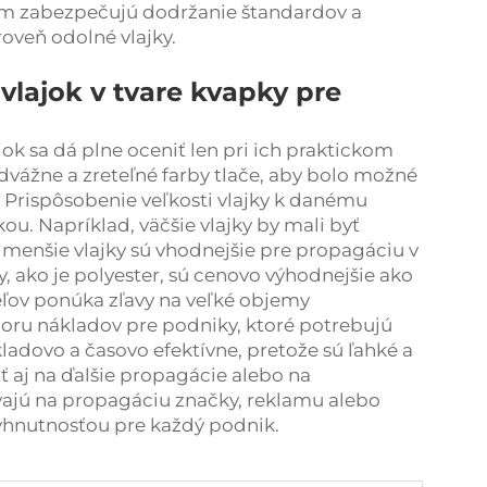
om zabezpečujú dodržanie štandardov a
roveň odolné vlajky.
vlajok v tvare kvapky pre
k sa dá plne oceniť len pri ich praktickom
odvážne a zreteľné farby tlače, aby bolo možné
y. Prispôsobenie veľkosti vlajky k danému
u. Napríklad, väčšie vlajky by mali byť
o menšie vlajky sú vhodnejšie pre propagáciu v
, ako je polyester, sú cenovo výhodnejšie ako
eľov ponúka zľavy na veľké objemy
ru nákladov pre podniky, ktoré potrebujú
kladovo a časovo efektívne, pretože sú ľahké a
ť aj na ďalšie propagácie alebo na
ívajú na propagáciu značky, reklamu alebo
vyhnutnosťou pre každý podnik.