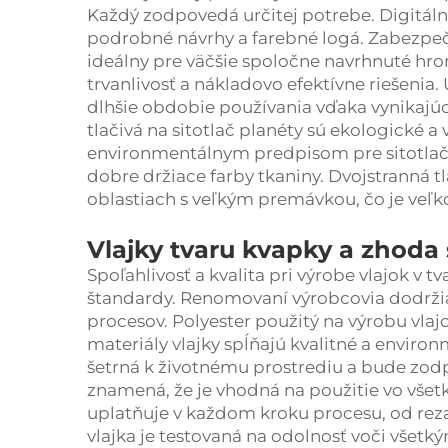
Každý zodpovedá určitej potrebe. Digitálna
podrobné návrhy a farebné logá. Zabezpečuje
ideálny pre väčšie spoločne navrhnuté hr
trvanlivosť a nákladovo efektívne riešenia. 
dlhšie obdobie používania vďaka vynikajúce
tlačivá na sitotlač planéty sú ekologick
environmentálnym predpisom pre sitotlač. 
dobre držiace farby tkaniny. Dvojstranná t
oblastiach s veľkým premávkou, čo je veľ
Vlajky tvaru kvapky a zhoda
Spoľahlivosť a kvalita pri výrobe vlajok v
štandardy. Renomovaní výrobcovia dodržiav
procesov. Polyester použitý na výrobu vla
materiály vlajky spĺňajú kvalitné a enviro
šetrná k životnému prostrediu a bude zo
znamená, že je vhodná na použitie vo všetk
uplatňuje v každom kroku procesu, od reza
vlajka je testovaná na odolnosť voči vš