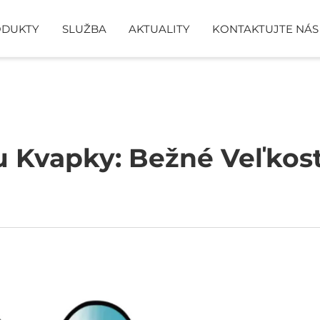
ODUKTY
SLUŽBA
AKTUALITY
KONTAKTUJTE NÁS
RUČNÁ VLAJKA
VLAJKA SO 
KVAPĽOVÁ VLAJKA
STENA SO ZV
u Kvapky: Bežné Veľkost
POTAHY STOLA
TENTO