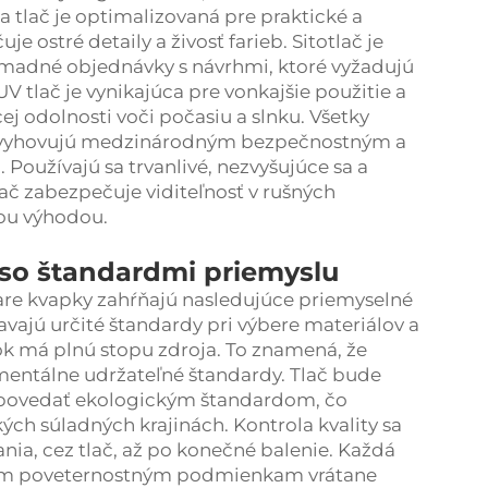
 tlač je optimalizovaná pre praktické a
 ostré detaily a živosť farieb. Sitotlač je
omadné objednávky s návrhmi, ktoré vyžadujú
UV tlač je vynikajúca pre vonkajšie použitie a
j odolnosti voči počasiu a slnku. Všetky
é a vyhovujú medzinárodným bezpečnostným a
Používajú sa trvanlivé, nezvyšujúce sa a
lač zabezpečuje viditeľnosť v rušných
kou výhodou.
 so štandardmi priemyslu
 tvare kvapky zahŕňajú nasledujúce priemyselné
ajú určité štandardy pri výbere materiálov a
jok má plnú stopu zdroja. To znamená, že
nmentálne udržateľné štandardy. Tlač bude
dpovedať ekologickým štandardom, čo
ých súladných krajinách. Kontrola kvality sa
nia, cez tlač, až po konečné balenie. Každá
etkým poveternostným podmienkam vrátane