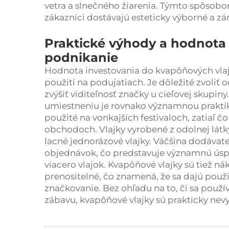
vetra a slnečného žiarenia. Týmto spôsob
zákazníci dostávajú esteticky výborné a zá
Praktické výhody a hodnota 
podnikanie
Hodnota investovania do kvapôňových vlajo
použití na podujatiach. Je dôležité zvoliť 
zvýšiť viditeľnosť značky u cieľovej skupin
umiestneniu je rovnako významnou praktiko
použité na vonkajších festivaloch, zatiaľ č
obchodoch. Vlajky vyrobené z odolnej látky
lacné jednorázové vlajky. Väčšina dodávat
objednávok, čo predstavuje významnú úspo
viacero vlajok. Kvapôňové vlajky sú tiež ná
prenositelné, čo znamená, že sa dajú použi
značkovanie. Bez ohľadu na to, či sa použ
zábavu, kvapôňové vlajky sú prakticky ne