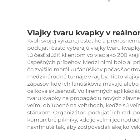
Vlajky tvaru kvapky v reáln
Kvôli svojej výraznej estetike a prenosném
podujatí často vyberajú vlajky tvaru kvap
tú česť slúžiť klientom vo viac ako 200 k
úspešných príbehov. Medzi nimi bolo aj pr
čo zvýšilo morálku fanúšikov počas športo
medzinárodné turnaje v ragby. Tieto vlajk
zápasov, kde ich fanúšikovia mávajú alebo vi
celková skúsenosť. Vo firemných aplikáci
tvaru kvapky na propagáciu nových zľavnený
veľmi obľúbené na veľtrhoch, keďže sú veľm
stánkom. Organizátori podujatí ich radi po
komunitné pikniky, kde je veľmi jednoduch
navrhnuté tak, aby zodpovedali akejkoľve