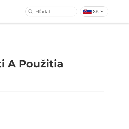
SK
ŠNÚRKOU
VLAJKA AUTA
ITKOM
ROZBAĽOVACÍ BANER
i A Použitia