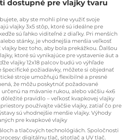
i dostupné pre vlajky tvaru
ebujete, aby ste mohli plne využiť svoje
jú vlajky 3x5 stôp, ktoré sú ideálne pre
keďže sú ľahko viditeľné z diaľky. Pri menších
 alebo stánky, je vhodnejšia menšia veľkosť
ť vlajky bez toho, aby bola prekážkou. Ďalšou
jky, ktoré sú vynikajúce pre vystavenie áut a
e vlajky 12x18 palcov budú vo výhľade
 špecifické požiadavky, môžete si objednať
ické stroje umožňujú flexibilné a presné
mená, že môžu poskytnúť požadované
m určenú na mávanie rukou, alebo väčšiu 4x6
dôležité pravidlo – veľkosť kvapkovej vlajky
priestory používajte väčšie vlajky, zatiaľ čo pre
ýstavy sú vhodnejšie menšie vlajky. Výhody
aných pre kvapkové vlajky
iáloch a tlačových technológiách. Spoločnosti
rocesy: digitálnu tlač, sitotlač a UV tlač.