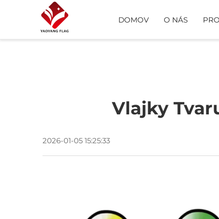
DOMOV
O NÁS
PR
VLASTNÁ VLAJKA
PLÁŽOVÁ VLAJKA
Vlajky Tvar
ŠATKA
2026-01-05 15:25:33