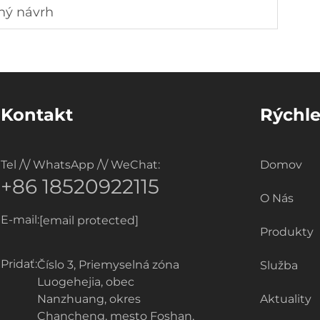
tný návrh
Kontakt
Rýchl
Tel /\/ WhatsApp /\/ WeChat:
Domov
+86 18520922115
O Nás
E-mail:
[email protected]
Produkty
Pridať:
Číslo 3, Priemyselná zóna
Služba
Luogehejia, obec
Nanzhuang, okres
Aktuality
Chancheng, mesto Foshan,