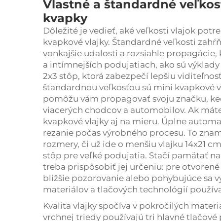
Vlastné a štandardné veľkost
kvapky
Dôležité je vedieť, aké veľkosti vlajok potr
kvapkové vlajky. Štandardné veľkosti zahŕňa
vonkajšie udalosti a rozsiahle propagácie, 
a intímnejších podujatiach, ako sú výklady
2x3 stôp, ktorá zabezpečí lepšiu viditeľnos
štandardnou veľkosťou sú mini kvapkové vla
pomôžu vám propagovať svoju značku, keďž
viacerých chodcov a automobilov. Ak máte
kvapkové vlajky aj na mieru. Úplne automat
rezanie počas výrobného procesu. To zna
rozmery, či už ide o menšiu vlajku 14x21 c
stôp pre veľké podujatia. Stačí pamätať na 
treba prispôsobiť jej určeniu: pre otvorené 
bližšie pozorovanie alebo pohybujúce sa v
materiálov a tlačových technológií použív
Kvalita vlajky spočíva v pokročilých mater
vrchnej triedy používajú tri hlavné tlačové p