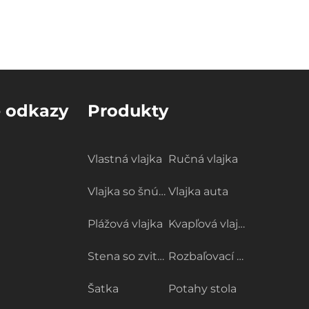
e odkazy
Produkty
Vlastná vlajka
Ručná vlajka
Vlajka so šnúrkou
Vlajka auta
Plážová vlajka
Kvapľová vlajka
Stena so zvitkom
Rozbaľovací baner
Šatka
Potahy stola