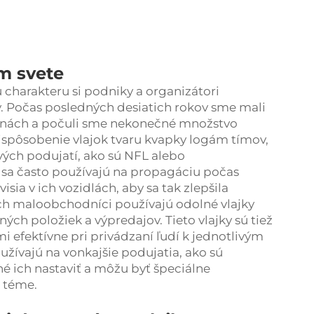
om svete
u charakteru si podniky a organizátori
ky. Počas posledných desiatich rokov sme mali
rajinách a počuli sme nekonečné množstvo
ispôsobenie vlajok tvaru kvapky logám tímov,
vých podujatí, ako sú NFL alebo
y sa často používajú na propagáciu počas
sia v ich vozidlách, aby sa tak zlepšila
ách maloobchodníci používajú odolné vlajky
ch položiek a výpredajov. Tieto vlajky sú tiež
i efektívne pri privádzaní ľudí k jednotlivým
užívajú na vonkajšie podujatia, ako sú
é ich nastaviť a môžu byť špeciálne
k téme.