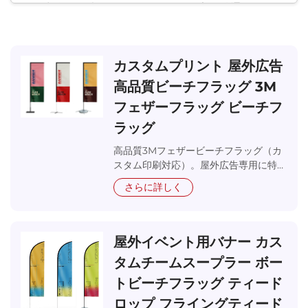
風の力学、日光への耐性といった要素に精通してお
り、視覚的なインパクトに優れると同時にビーチ特有
の過酷な条件に耐える製品を提供しています。ビーチ
フラッグの効果は、明るい日差しの中でも高い可視性
カスタムプリント 屋外広告
を保ちながら、海岸沿いの風に対しても構造的な耐久
性を維持できる点にあります。
高品質ビーチフラッグ 3M
フェザーフラッグ ビーチフ
プロ仕様のビーチフラッグの設計および製造には、塩
ラッグ
水への暴露、紫外線、砂による摩擦への耐性について
の包括的な理解が必要です。一般的なフラッグとは異
高品質3Mフェザービーチフラッグ（カ
なり、ビーチフラッグは強い日差しの下でも鮮やかな
スタム印刷対応）。屋外広告専用に特別
色彩を維持し、かつ塩霧や砂粒子による劣化にも耐え
設計。鮮やかな色彩と風に強い構造。プ
さらに詳しく
る必要があります。当社のビーチフラッグ製品ライン
ロフェッショナルなフラッグメーカー
アップは、一時的なプロモーションイベントから恒久
製。
的なビーチクラブ設置に至るまで、さまざまな海岸用
途に対応するソリューションを提供しています。私た
屋外イベント用バナー カス
ちは、それぞれのビーチフラッグが過酷な環境におい
タムチームスープラー ボー
てブランドの大使としての役割を果たしていることを
認識しており、製造プロセス全体を通じて厳格な品質
トビーチフラッグ ティード
管理を実施しています。ビーチリゾート、ウォーター
ロップ フライングティード