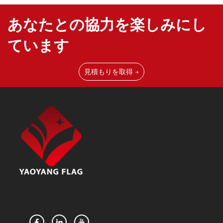
に強いマリングレード素材を使用してビーチフラッグ
あなたとの協力を楽しみにし
を製造しています。補強されたステッチと保護コーテ
ィングにより、塩水スプレーによる劣化を防ぎ、ビー
ています
チ環境下でも長期間にわたって高い性能を維持しま
す。
見積もりを取得 →
簡単な設置と携帯性：当社のビーチフラッグは、特別
な工具を必要としない簡単かつ確実な接地アンカーシ
ステムを備えています。軽量ながらも丈夫な構造によ
り、輸送が容易で素早い設置が可能となっており、短
期間のイベントや移動型プロモーションに最適です。
技術と職人技のハイライト（製造販売ポイント）
マリングレードの素材構成：当社は500Dのマリンポ
リエステルを使用し、三層のUV保護コーティングを
施しており、紫外線の98％をカットします。生地には
塩水耐性処理が施されており、海水による結晶化を防
ぎ、海洋環境下でも柔軟性を維持します。
高度な風工学設計：当社のビーチフラッグは、従来の