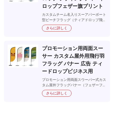
スポーツ施設、海岸沿いでのプロモーション用のフラ
ロップフェザー旗プリント
ッグを必要とする場合でも、当社のビーチフラッグソ
リューションは信頼性の高い性能と長期間にわたる視
カスタムチーム名入りスーアパーボート
覚的魅力を実現します。
型ビーチフラッグ（ティアドロップ飛行
デザイン）。プロ仕様のティアドロッ
さらに詳しく
当社ビーチフラッグの主な利点
プ・フェザーフラッグ印刷。あらゆる屋
優れた風抵抗性と安定性：当社のビーチフラッグは、
外イベント用バナー表示およびプロモー
海岸の風でも安定した性能を発揮するよう設計された
ションに最適。
空力プロファイルを採用しています。ウエイト付きベ
プロモーション用両面スー
ースシステムとフレキシブルなポール設計により、転
サー カスタム屋外用飛行羽
倒や崩壊を防ぎ、変化するビーチの風条件下でも完璧
なディスプレイを維持します。
フラッグ バナー 広告 ティ
ードロップビジネス用
優れた日光可視性と色保持性：専用の紫外線抵抗性印
刷技術を活用することで、当社のビーチフラッグは直
プロモーション用両面スウーパー式カス
射日光下でも鮮やかな色合いとコントラストを保持し
タム屋外フラッグバナー（フェザーフラ
ッグ）、ティアードロップ型広告用デザ
ます。高可視性カラースキームと反射素材により、昼
さらに詳しく
イン。あらゆるビジネスの屋外プロモー
間を通してメッセージが明確に見える状態を実現しま
ションおよびブランド広告に最適です。
す。
塩水および砂抵抗性：当社は、腐食、塩害、砂の摩耗