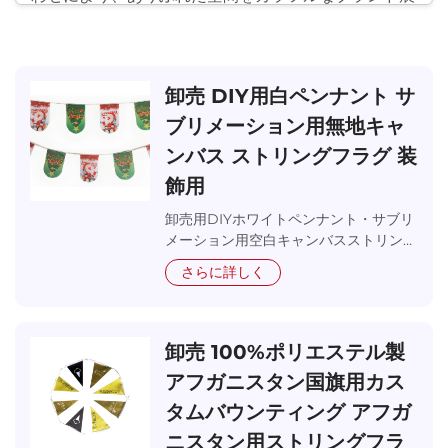
示通路へと変貌させることができ、商業プロモーショ
ン、祭典、スポーツイベント、公共のイベントなどに
おける好適な装飾ソリューションとなっています。弊
社の連旗製造における専門知識は、素材科学、カラー
卸売 DIY用白ペンナント サ
エンジニアリング、環境デザインなど多分野にわたる
ブリメーション用無地キャ
知見を統合しており、優れた視覚効果を提供するだけ
でなく屋外の環境条件にも耐える製品を生み出してい
ンバス ストリングフラグ 装
ます。連旗の特異な価値は、繰り返し現れる視覚要素
飾用
によって強いブランド想起性を生み出すと同時に、柔
軟な配置によりさまざまな空間的・環境的要件に対応
卸売用DIYホワイトペンナント・サブリ
できる点にあります。
メーション用空白キャンバスストリング
フラッグ。高品質ポリエステル素材で、
さらに詳しく
高品質な連旗の設計および生産においては、空気力
さまざまな装飾用途に最適。工場直販価
格での大量注文対応。
学、色彩学、素材の耐久性など、複数の要素を総合的
に考慮する必要があります。単体の旗とは異なり、連
旗は個々の旗が風の中で最適に展開されるように保証
卸売 100%ポリエステル製
しつつ、全体としての統一性を維持する必要がありま
アフガニスタン国旗用カス
す。当社の充実した連旗製品ラインアップには、経済
タムバウンティング アフガ
的なモデルからフラッグシップモデルまで、多様なオ
プションが揃っています。短期間のプロモーションか
ニスタン用ストリングフラ