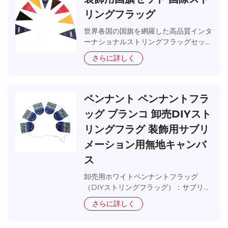
を備えた高機能複合素材を使用しています。補強され
た縁のステッチと裂けにくい設計により、強風の中で
リングフラッグ
も構造的な完全性を維持し、あなたの投資を長期的に
世界各国の国旗を網羅した高品質インタ
保護します。
ーナショナルストリングフラッグセッ
ト。耐久性に優れたポリエステル製で、
柔軟な構成と簡単な設置：当社のフラッグシステム
さらに詳しく
グローバルテーマ装飾に最適。卸売およ
は、さまざまな接続方法や間隔オプションを提供し、
びカスタムサービス対応。
異なる設置環境に適応できます。軽量設計と明確な設
置ガイドにより、1人での大規模なフラッグ設置が可
ペンナント ペンナントフラ
能となり、設置時間と労務コストを大幅に削減しま
ッグ ブランコ 卸売DIYスト
す。
リングフラグ 装飾用サブリ
多様なシーンへの適用性とカスタマイズサービス：商
メーション用無地キャンバ
業街の装飾からスポーツ会場のレイアウト、祭りのイ
ベント装飾から日常的なブランドディスプレイまで、
ス
当社のフラッグは包括的なソリューションを提供しま
卸売用ホワイトペンナントフラッグ
す。サイズ、形状、素材、接続方法などのカスタマイ
（DIYストリングフラッグ）：サブリメ
ズ設計を全面的にサポートし、すべてのプロジェクト
ーション印刷対応の無地キャンバス付
に最適なフラッグソリューションを提供します。
さらに詳しく
き、高品質素材でカスタム印刷に最適。
各種装飾・プロモーション用途にぴった
技術と職人技のハイライト（製造販売ポイント）