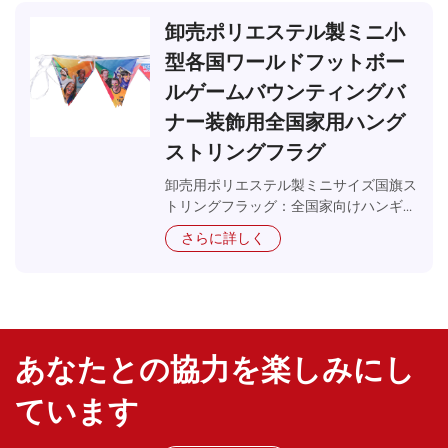
り。
プロ仕様の複合素材技術：紫外線処理を施したポリエ
卸売ポリエステル製ミニ小
ステル表面と補強メッシュ生地の裏打ちを組み合わせ
型各国ワールドフットボー
た二層複合素材構造を採用しています。この構造によ
り、旗の柔軟性を維持しながら風抵抗性と耐久性が大
ルゲームバウンティングバ
幅に向上し、一般的な素材と比較して平均的な使用寿
ナー装飾用全国家用ハング
命が3倍に延長されます。
ストリングフラグ
高精度カラーマネジメントシステム：ICCカラープロ
卸売用ポリエステル製ミニサイズ国旗ス
ファイル管理技術を活用することで、デザインから完
トリングフラッグ：全国家向けハンギン
成品までの色差値ΔE<2を実現しています。高精度の
グ式カスタムバントゥイングバナー。ワ
デジタル印刷装置により1440dpiの出力解像度を達成
さらに詳しく
ールドカップなどのサッカーゲーム装飾
しており、最も繊細な模様や小さな文字まで明確に再
に最適。大量供給・工場直送。
現します。
高耐久エッジ処理プロセス：すべての縦型フラッグエ
ッジには、三本糸オーバーロックステッチを施し、重
あなたとの協力を楽しみにし
要なストレスポイントには補強用三角パッドを配置し
ています。フラッグとロープの接続部分には特殊な高
ています
周波溶接技術を採用しており、接続部の強度が風速10
級に耐えられるように確保しています。