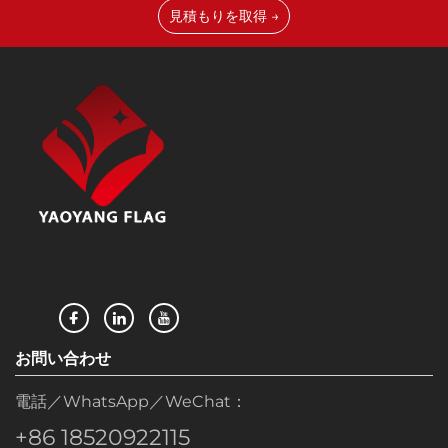
見積もりを取得 →
スマートコネクションシステム設計：当社は、フラッ
グの交換や調整を簡単かつ迅速に行えるクイックコネ
クトバックルシステムを開発しました。連結ロープに
は紫外線に強い複合繊維ロープを使用し、内部には伸
び防止用の繊維コアを内蔵しており、長期使用におい
ても伸びや変形が生じません。
厳格な品質検査システム：フラッグテープの各ロット
は72時間の加速老化試験および風洞シミュレーション
試験を実施します。色調管理には分光光度計を使用
し、ロット間の色調一貫性を確保しています。すべて
の製品は紫外線抵抗性5級認証および難燃性B1級認証
を取得しており、使用安全性を確保します。
お問い合わせ
電話／WhatsApp／WeChat：
+86 18520922115