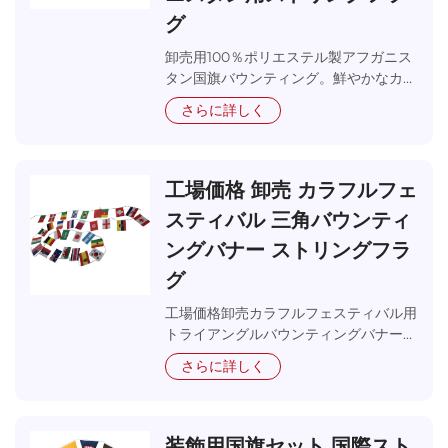
ら長期の屋外展示まで、さまざまなニーズに対応可能
グ
です。私たちは、一連の連旗が移動するブランドギャ
ラリーおよび環境美化ツールであることを深く理解し
卸売用100％ポリエステル製アフガニス
ており、そのため、各生産段階において厳格な品質基
タン国旗バウンティング。鮮やかなカラ
準を設けています。20メートルの店頭装飾用連旗が必
ーでカスタム印刷されたアフガニスタン
さらに詳しく
要な場合でも、数百メートルにわたる街路装飾ソリュ
ストリングフラッグ。長期使用に耐える
耐久性。専門工場からの大量供給。
ーションが必要な場合でも、当社の連旗製造能力は色
彩の一貫性と長期的な信頼性を保証します。
工場価格 卸売 カラフルフェ
当社連旗の主な利点
スティバル 三角バウンティ
優れた視覚的一貫性と表示効果：当社の連旗は、正確
ングバナー ストリングフラ
なカラーマネジメントシステムを採用しており、旗シ
リーズ全体で非常に一貫性のあるカラーを実現しま
グ
す。特殊なカッティングデザインと空力最適化によ
工場価格卸売カラフルフェスティバル用
り、軽い風でも各旗が完全に翻り、あなたのブランド
トライアングルバウンティングバナー・
メッセージがどんな天候条件下でも明確に見える状態
ストリングフラッグ。各種カラー・サイ
を維持します。
さらに詳しく
ズ取扱い。あらゆるフェスティバル装飾
に最適。大量注文対応。
卓越した耐久性と耐候性：屋外用に設計された当社の
連旗は、優れた紫外線抵抗性、色あせ防止性、耐候性
装飾用国旗セット 国際スト