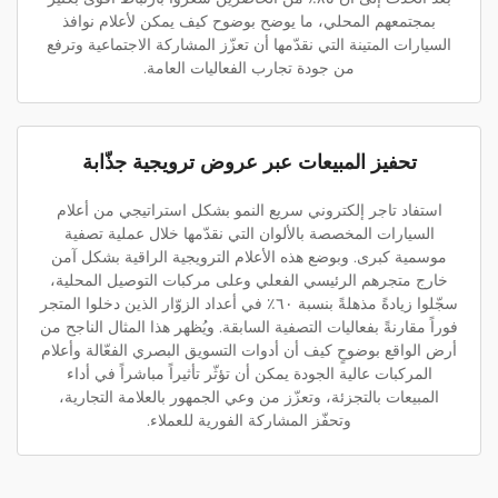
بمجتمعهم المحلي، ما يوضح بوضوح كيف يمكن لأعلام نوافذ
السيارات المتينة التي نقدّمها أن تعزّز المشاركة الاجتماعية وترفع
من جودة تجارب الفعاليات العامة.
تحفيز المبيعات عبر عروض ترويجية جذّابة
استفاد تاجر إلكتروني سريع النمو بشكل استراتيجي من أعلام
السيارات المخصصة بالألوان التي نقدّمها خلال عملية تصفية
موسمية كبرى. وبوضع هذه الأعلام الترويجية الراقية بشكل آمن
خارج متجرهم الرئيسي الفعلي وعلى مركبات التوصيل المحلية،
سجّلوا زيادةً مذهلةً بنسبة ٦٠٪ في أعداد الزوّار الذين دخلوا المتجر
فوراً مقارنةً بفعاليات التصفية السابقة. ويُظهر هذا المثال الناجح من
أرض الواقع بوضوحٍ كيف أن أدوات التسويق البصري الفعّالة وأعلام
المركبات عالية الجودة يمكن أن تؤثّر تأثيراً مباشراً في أداء
المبيعات بالتجزئة، وتعزّز من وعي الجمهور بالعلامة التجارية،
وتحفّز المشاركة الفورية للعملاء.