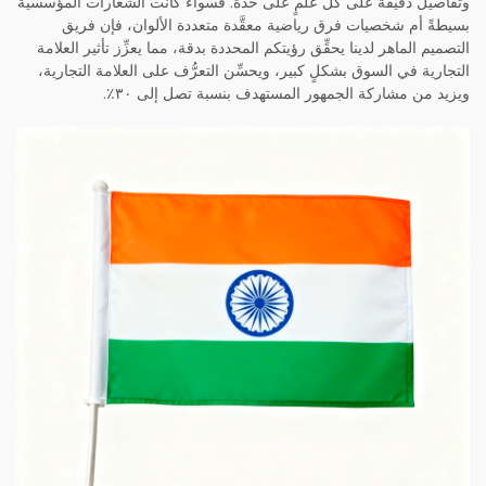
وتفاصيل دقيقة على كل علمٍ على حدة. فسواءً كانت الشعارات المؤسسية
بسيطةً أم شخصيات فرق رياضية معقَّدة متعددة الألوان، فإن فريق
التصميم الماهر لدينا يحقِّق رؤيتكم المحددة بدقة، مما يعزِّز تأثير العلامة
التجارية في السوق بشكلٍ كبير، ويحسِّن التعرُّف على العلامة التجارية،
ويزيد من مشاركة الجمهور المستهدف بنسبة تصل إلى ٣٠٪.