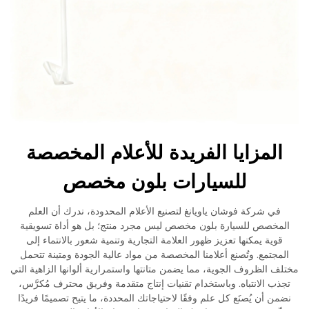
المزايا الفريدة للأعلام المخصصة
للسيارات بلون مخصص
في شركة فوشان ياويانغ لتصنيع الأعلام المحدودة، ندرك أن العلم
المخصص للسيارة بلون مخصص ليس مجرد منتج؛ بل هو أداة تسويقية
قوية يمكنها تعزيز ظهور العلامة التجارية وتنمية شعور بالانتماء إلى
المجتمع. وتُصنع أعلامنا المخصصة من مواد عالية الجودة ومتينة تتحمل
مختلف الظروف الجوية، مما يضمن متانتها واستمرارية ألوانها الزاهية التي
تجذب الانتباه. وباستخدام تقنيات إنتاج متقدمة وفريق محترف مُكرَّس،
نضمن أن يُصنَع كل علم وفقًا لاحتياجاتك المحددة، ما يتيح تصميمًا فريدًا