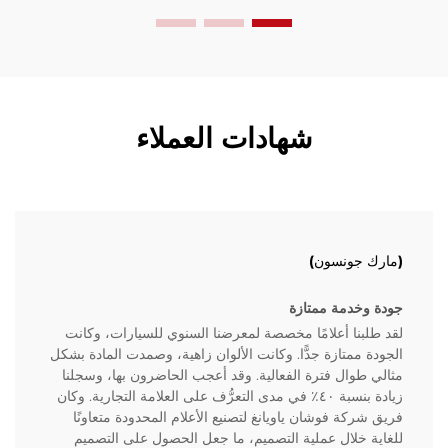
شهادات العملاء
(مارك جونسون)
جودة وخدمة ممتازة
لقد طلبنا أعلامًا مخصصة لمعرضنا السنوي للسيارات، وكانت
الجودة ممتازة جدًّا. وكانت الألوان زاهية، وصمدت المادة بشكل
مثالي طوال فترة الفعالية. وقد أعجب الحاضرون بها، وسجلنا
زيادة بنسبة ٤٠٪ في مدى التعرُّف على العلامة التجارية. وكان
فريق شركة فوشان ياويانغ لتصنيع الأعلام المحدودة متعاونًا
للغاية خلال عملية التصميم، ما جعل الحصول على التصميم