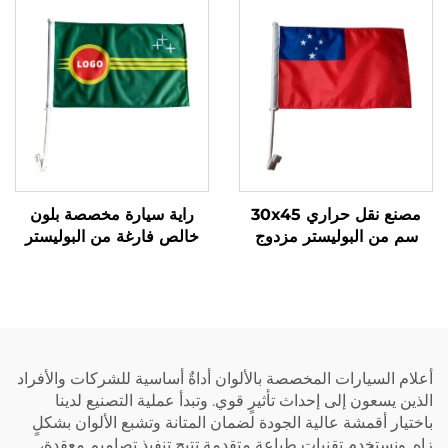
البوليستر مع شعار مخصص
لفرق كرة القدم الأمريكية
مع مشابك للنافذة
NFL ورياضة الرجبي، أعلام
نوافذ سيارات NFL مقاس
12x18 بوصة
مصنع نقل حراري 30x45
راية سيارة مخصصة بلون
سم من البوليستر مزدوج
خالص فارغة من البوليستر
الوجهين لأعلام الدول جميعها
عالي الجودة للنقل الحراري
لتشجيع السيارات، أعلام
مع عمود بلاستيكي
صغيرة مقاس 12x18 بوصة
للنافذة
أعلام السيارات المخصصة بالألوان أداةٌ أساسية للشركات والأفراد
الذين يسعون إلى إحداث تأثيرٍ قوي. وتبدأ عملية التصنيع لدينا
باختيار أقمشة عالية الجودة لضمان المتانة وتشبع الألوان بشكلٍ
زاهٍ. ونستخدم تقنيات طباعة متقدمة تتيح تنفيذ تصاميم معقدة،