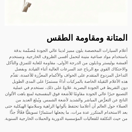
المتانة ومقاومة الطقس
أعلام السيارات المخصصة بلون مميز لدينا عالي الجودة مُصمَّمة بدقة
باستخدام مواد صناعية متينة لتحمل أقسى الظروف الخارجية. ونستخدم
أقمشة بوليستر ونايلون من الدرجة الأولى، مقاومة للغاية للتمزق والتآكل
والاحتكاك القوي مع الرياح عند السرعات العالية أثناء القيادة. وبفضل
التداخل المزدوج المتقدم على الحواف والأكمام المعزَّزة للأعمدة، تقدِّم
هذه الأعلام الثقيلة الخاصة بالمركبات أداءً مستمرًا على المدى الطويل
دون التفريط في الجودة البصرية. علاوةً على ذلك، نستخدم في عملية
التصنيع حبرًا عالي الجودة مقاومًا للأشعة فوق البنفسجية لمنع باهت الألوان
الناتج عن التعرُّض المباشر والشديد لأشعة الشمس. ويُبلغ العديد من
العملاء حول العالم أن أعلامنا تحتفظ بألوانها الزاهية وسلامتها الهيكلية حتى
بعد الاستخدام المتكرر عدة مرات، ما يجعلها استثمارًا تسويقيًّا فعّالًا جدًّا
من حيث التكلفة للفعاليات المؤسسية الدورية والحملات الخارجية السنوية.