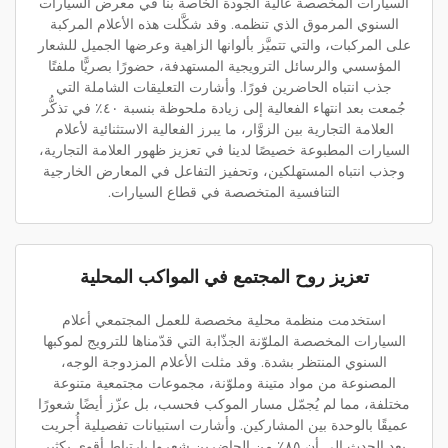
السيارات المخصصة عالية الجودة الخاصة بنا في معرض السيارات
السنوي المرموق الذي تنظمه. وقد شكَّلت هذه الأعلام المركبة
على المركبات، والتي تتميَّز بألوانها الزاهية وعرضها الجميل للشعار
المؤسسي والرسائل الترويجية المستهدفة، حضورًا بصريًّا ملفتًا
جذب انتباه الحاضرين فورًا. وأشارت التعليقات الشاملة التي
جُمعت بعد انتهاء الفعالية إلى زيادة ملحوظة بنسبة ٤٠٪ في تذكُّر
العلامة التجارية بين الزوَّار، ما يبرز الفعالية الاستثنائية لأعلام
السيارات المطبوعة خصيصًا لدينا في تعزيز ظهور العلامة التجارية،
وجذب انتباه المستهلكين، وتحفيز التفاعل في المعارض الخارجية
التنافسية المتخصصة في قطاع السيارات.
تعزيز روح المجتمع في المواكب المحلية
استخدمت منظمة محلية مخصصة للعمل المجتمعي أعلام
السيارات المخصصة الملوّنة الجذّابة التي قدّمناها للترويج لموكبها
السنوي المنتظر بشدة. وقد مثلت الأعلام المزدوجة الوجه،
المصنوعة من مواد متينة وملوّنة، مجموعات مجتمعية متنوعة
مختلفة، مما لم يُجمّل مسار الموكب فحسب، بل عزّز أيضًا شعورًا
عميقًا بالوحدة بين المشاركين. وأشارت استبيانات تفصيلية أُجريت
بعد الحدث إلى أن ٨٥٪ من الحاضرين شعروا بارتباط أقوى بكثير