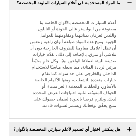
ما المواد المستخدمة في أعلام السيارات الملونة المخصصة؟
أعلام السيارات المخصصة بالألوان الخاصة بنا
مصنوعة من البوليستر عالي الجودة أو النايلون،
واللذين يُعرفان بمتانتهما ومقاومتهما للعوامل
الجوية. وتتيح هذه المواد طباعة ألوان زاهية وتضمن
أن تظل أعلامك مقاومةً للظروف الخارجية دون أن
تتلاشى أو تمزق. بالإضافة إلى ذلك، نقدّم خيارات
صديقة للبيئة لعملائنا الواعين بيئيًا. وكل علمٍ مخيّطٌ
مرتين لزيادة المتانة، مما يجعله مناسبًا للاستخدام
الداخلي والخارجي على حد سواء. كما نقدّم
خيارات متعددة للتشطيب، ومنها الأكمام الخاصة
بالأساور، والحلقات المعدنية (الغراميت)، أو
الحواف المقوىّة، لتلبية احتياجات العرض المحددة
لديك. ويلتزم فريقنا بالجودة لضمان حصولك على
منتجٍ يحقّق توقعاتك ويستمر لسنوات قادمة.
هل يمكنني اختيار أي تصميم لأعلم سيارتي المخصصة بالألوان؟