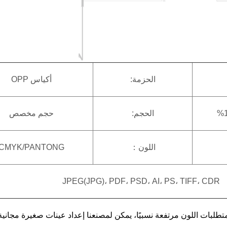
الحزمة:
أكياس OPP
الحجم:
حجم مخصص
اللون：
CMYK/PANTONG
JPEG(JPG)، PDF، PSD، AI، PS، TIFF، CDR
ت متطلبات اللون مرتفعة نسبيًا، يمكن لمصنعنا إعداد عينات صغيرة مجانية