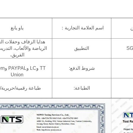
ن
اسم العلامة التجارية：
ياو يانغ
هدايا الزفاف وحفلات الع
SG
التطبيق
الرياضة والألعاب، التدريب
الفريق،
شروط الدفع:
TT وLC 
Union
الطباعة:
طباعة رقمية/حريرية/UV