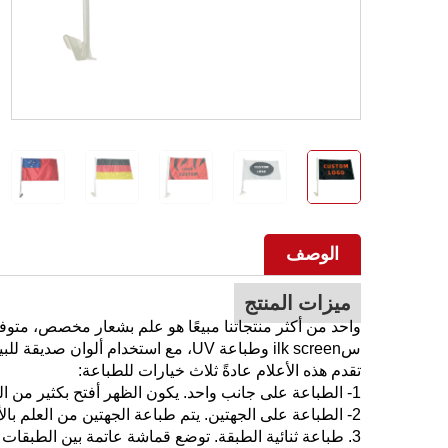
الوصف
ميزات المنتج
سilk screen وطباعة UV، مع استخدام ألوان صديقة للبيئة تتوافق مع المعايير الدولية المعتمدة.
تقدم هذه الأعلام عادةً ثلاث خيارات للطباعة:
1- الطباعة على جانب واحد. يكون الظهر أفتح بكثير من الجهة الأمامية ويكون شبه شفاف.
2- الطباعة على الجهتين. يتم طباعة الجهتين من العلم بالألوان، مما يضمن عدم وجود اختلاف في اللون، ويظهر الشعار منعكسًا.
3. طباعة ثنائية الطبقة. توضع قماشة عاتمة بين الطب