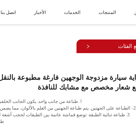
المنتجات
الخدمات
الأخبار
اتصل بنا
علم اليد
علم الحبل
 الفئات
علم على شكل دمعة
علم على شكل لفاف
أغطية الطاولات
خيمة
ية سيارة مزدوجة الوجهين فارغة مطبوعة بالنقل 
ع شعار مخصص مع مشابك للنافذة
1. طباعة من جانب واحد. يكون الجانب الخلفي أفتح بكثير من الجانب الأمامي، ويكون شبه شفاف.
2- الطباعة على الجهتين. يتم طباعة الجهتين من العلم بالألوان، مما يضمن عدم وجود اختلاف في اللون، ويظهر الشعار منعكسًا.
3. طباعة ثنائية الطبقة. توضع قماشة عاتمة بين الطبقات لحجب أشع
طب