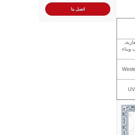
اتصل بنا
ازبة،
 وبناء
وPAYPAL وWestern