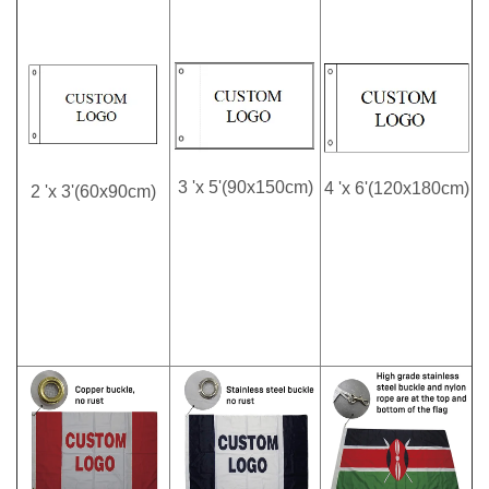
3 'x 5'(90x150cm)
4 'x 6'(120x180cm)
2 'x 3'(60x90cm)