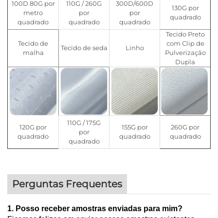
100D 80G por
110G / 260G
300D/600D
130G por
metro
por
por
quadrado
quadrado
quadrado
quadrado
Tecido Preto
Tecido de
com Clip de
Tecido de seda
Linho
malha
Pulverização
Dupla
110G / 175G
120G por
155G por
260G por
por
quadrado
quadrado
quadrado
quadrado
Perguntas Frequentes
1. Posso receber amostras enviadas para mim?