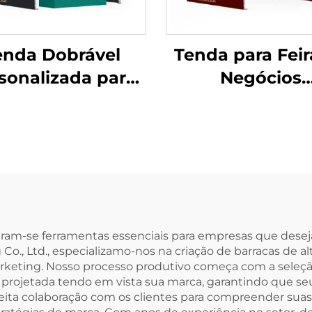
enda Dobrável
Tenda para Feir
sonalizada para
Negócios
Eventos de
Personalizada
posição Tenda
Alumínio 10x10
Portátil com
para Eventos
pressão 10x10
Branding Tend
da de Alumínio
Publicidad
para Feiras
Resistente pa
merciais ao Ar
Exterior
aram-se ferramentas essenciais para empresas que dese
 Co., Ltd., especializamo-nos na criação de barracas de a
Livre
eting. Nosso processo produtivo começa com a seleção d
é projetada tendo em vista sua marca, garantindo que se
ita colaboração com os clientes para compreender suas