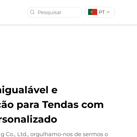
PT
E CORDA
BANDEIRA DE CARRO
REDE
BANDEIRA RETRÁTIL
igualável e
ção para Tendas com
rsonalizado
g Co., Ltd., orgulhamo-nos de sermos o