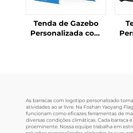
Tenda de Gazebo
T
Personalizada com
Per
Logotipo Impresso
para Exterior 3x3
Ex
3x4,5 3x6 m Tenda de
Encaixe Dobrável
Im
Tenda Dobrável
Ten
Retrátil
Co
As barracas com logotipo personalizado torn
atividades ao ar livre. Na Foshan Yaoyang Flag
funcionam como eficazes ferramentas de mark
diversas condições climáticas. Cada barraca 
proeminente. Nossa equipe trabalha em estre