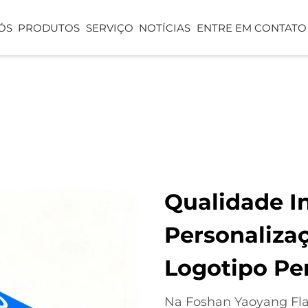
ÓS
PRODUTOS
SERVIÇO
NOTÍCIAS
ENTRE EM CONTATO
BANDEIRA DE MÃO
BANDEIRA D
A
BANDEIRA EM FORMA DE
ROLO DE PA
LÁGRIMA
CAPAS PARA MESA
TENDA
Qualidade In
Personaliza
Logotipo Pe
Na Foshan Yaoyang Fla