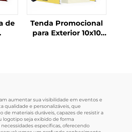
a de
Tenda Promocional
para Exterior 10x10
 em
10x20 Tenda de
 pés
Alumínio com
 de
Logotipo para
a de
Exposição Evento de
e
Feira Comercial
ra
jam aumentar sua visibilidade em eventos e
lta qualidade e personalizáveis, que
e materiais duráveis, capazes de resistir a
u logotipo seja exibido de forma
 necessidades específicas, oferecendo