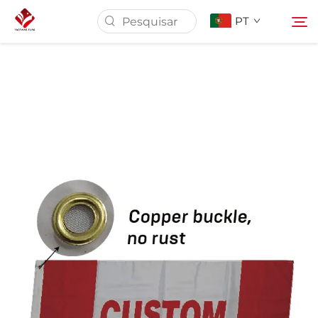
PT
Página Inicial
Sobre Nós
Produtos
Serviço
Notícias
Entre em Contato