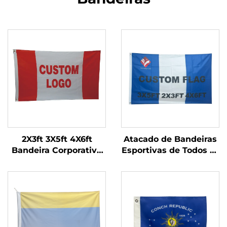
2X3ft 3X5ft 4X6ft
Atacado de Bandeiras
Bandeira Corporativa
Esportivas de Todos os
Personalizada com
Países em Poliéster
Logotipo Fabricante
com Sublimação
de Bandeiras
Personalizada Simples
ou Dupla Face