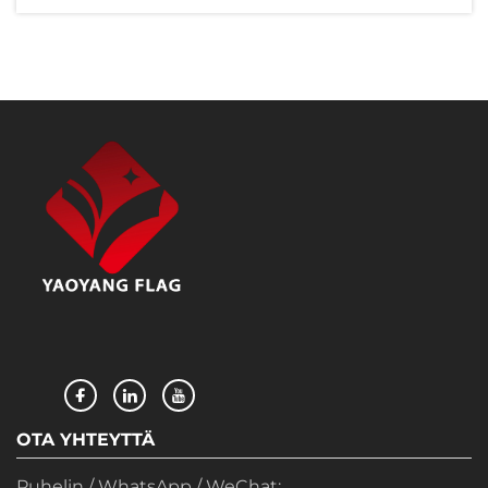
tapahtumajärjestäjät. Viimeisen
vuosikymmenen aikana olemme nauttineet
mahdollisuudesta palvella asiakkaita yli 200
maassa...
OTA YHTEYTTÄ
Puhelin / WhatsApp / WeChat: