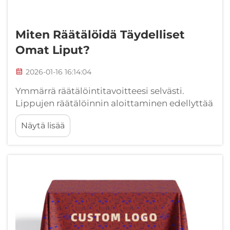
Miten Räätälöidä Täydelliset
Omat Liput?
2026-01-16 16:14:04
Ymmärrä räätälöintitavoitteesi selvästi.
Lippujen räätälöinnin aloittaminen edellyttää
tavoitteiden selkeyttämistä, koska tämä on
Näytä lisää
menestyksen perusta. Lippujen
käyttötarkoitus määrää lipun koon,
suunnittelun ja materiaalin kaltaiset
yksityiskohdat. Esimerkiksi...