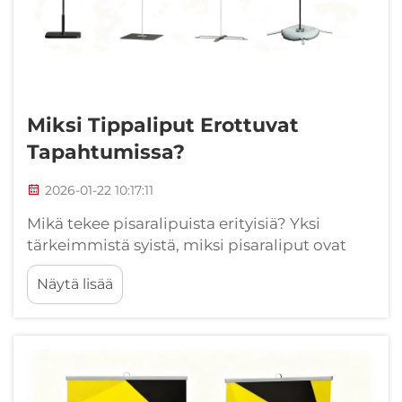
Miksi Tippaliput Erottuvat
Tapahtumissa?
2026-01-22 10:17:11
Mikä tekee pisaralipuista erityisiä? Yksi
tärkeimmistä syistä, miksi pisaraliput ovat
niin erityisiä, on positiivinen huomio, jonka ne
Näytä lisää
voivat herättää. Samoin kuin näitä lippuja
käytetään yritysten näkyvyyden lisäämiseen
tapahtumissa, niiden ainutlaatuinen
muotoilu...