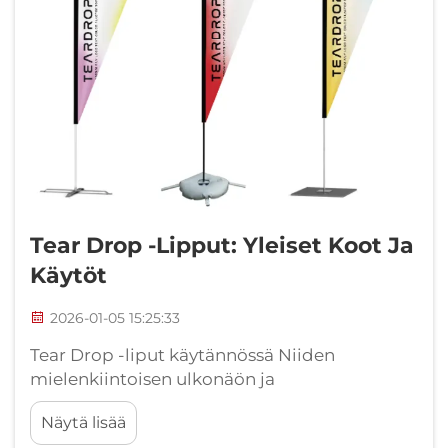
Tear Drop -lipput: Yleiset Koot Ja
Käytöt
2026-01-05 15:25:33
Tear Drop -liput käytännössä Niiden
mielenkiintoisen ulkonäön ja
kannettavuuden vuoksi Tear Drop -lippuja
Näytä lisää
valitsevat usein yritykset ja