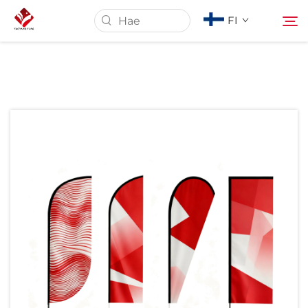
FI
Etusivu
Tietoja Meistä
Tuotteet
Palvelut
Uutiset
Ota Yhteyttä