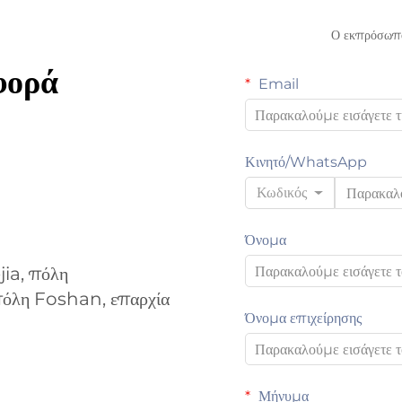
Ο εκπρόσωπός
φορά
Email
Κινητό/WhatsApp
Κωδικός
Όνομα
jia, πόλη
λη Foshan, επαρχία
Όνομα επιχείρησης
Μήνυμα