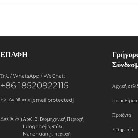
ΕΠΑΦΗ
Γρήγορ
Σύνδεσ
Τηλ. / WhatsApp / WeChat:
+86 18520922115
Αρχική σελί
Ηλ. Διεύθυνση:
[email protected]
Ποιοι Είμασ
Προϊόντα
Διεύθυνση:
Αριθ. 3, Βιομηχανική Περιοχή
Luogehejia, πόλη
Υπηρεσία
Nanzhuang, περιοχή