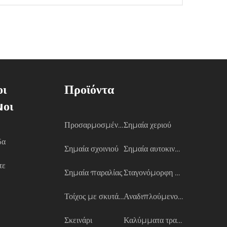
οι
Προϊόντα
μοι
Προσαρμοσμένη σημαία
Σημαία χεριού
δα
Σημαία σχοινιού
Σημαία αυτοκινήτου
τε
Σημαία παραλίας
Σταγονόμορφη σημαία
Τοίχος με σκυτάλη
Αναδιπλούμενο banner
Σκεινάρι
Καλύμματα τραπεζιών