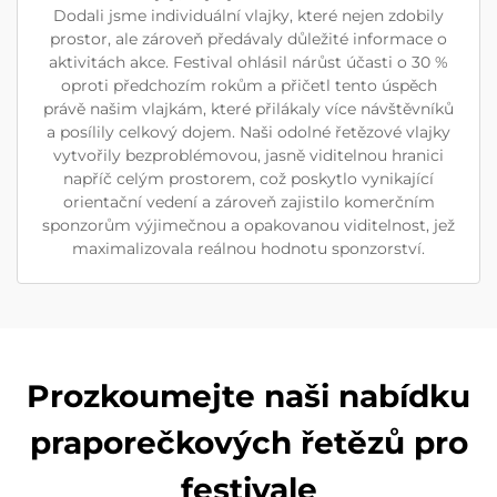
Dodali jsme individuální vlajky, které nejen zdobily
prostor, ale zároveň předávaly důležité informace o
aktivitách akce. Festival ohlásil nárůst účasti o 30 %
oproti předchozím rokům a přičetl tento úspěch
právě našim vlajkám, které přilákaly více návštěvníků
a posílily celkový dojem. Naši odolné řetězové vlajky
vytvořily bezproblémovou, jasně viditelnou hranici
napříč celým prostorem, což poskytlo vynikající
orientační vedení a zároveň zajistilo komerčním
sponzorům výjimečnou a opakovanou viditelnost, jež
maximalizovala reálnou hodnotu sponzorství.
Prozkoumejte naši nabídku
praporečkových řetězů pro
festivale