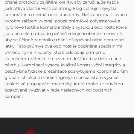
přísné protokoly zajištění kvality, aby zaručila, že každá
jednotlivá vlastní Festival String Flag splňuje nejvyšší
korporátní a mezinárodní standardy. Naše automatizovaná
výrobní zařízení vybírají pouze prémiové polyesterové a
nylonové textilie komerční třídy s vysokou odolností, které
jsou po celém obvodu pečlivě zdvojnásobeně stehované,
aby se účinně zabránilo trhání, ošlapávání nebo degradaci
látky. Tato průmyslová odolnost je doplněna speciálními
UV-odolnými inkousty, které odolávají přímému
slunečnímu záření i intenzivním dešťům bez deformace
návrhu. Kombinací vysoce kvalitní konstrukční integrity a
bezchybné fyzické prezentace poskytujeme koordinátorům
globálních akcí a marketingovým specialistům vysoce
spolehlivé propagační materiály, které mohou s důvěrou
opakovaně využívat v řadě následných korporátních
kampaní.