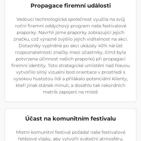
Propagace firemní události
Vedoucí technologická společnost využila na svůj
roční firemní oddychový program naše festivalové
praporky. Navrhli jsme praporky zobrazující jejich
značku, což výrazně zvýšilo jejich viditelnost na akci.
Dotazníky vyplněné po akci ukázaly 40% nárůst
rozpoznatelnosti značky mezi účastníky, čímž byla
potvrzena účinnost našich praporků při propagaci
firemní identity. Toto strategické umístění nad hlavou
vytvořilo silný vizuální bod orientace v prostředí s
vysokou hustotou lidí a přilákalo potenciální klienty,
kteří jinak stánek minuli, a dosáhlo tak rekordních
metrik zapojení na místě.
Účast na komunitním festivalu
Místní komunitní festival požádal naše festivalové
řetězové vlajky, aby vytvořil sváteční atmosféru.