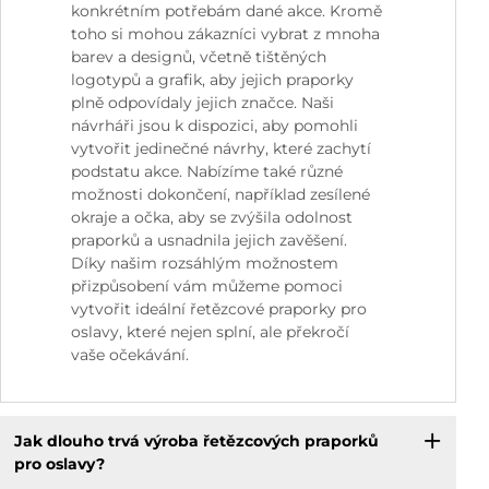
konkrétním potřebám dané akce. Kromě
toho si mohou zákazníci vybrat z mnoha
barev a designů, včetně tištěných
logotypů a grafik, aby jejich praporky
plně odpovídaly jejich značce. Naši
návrháři jsou k dispozici, aby pomohli
vytvořit jedinečné návrhy, které zachytí
podstatu akce. Nabízíme také různé
možnosti dokončení, například zesílené
okraje a očka, aby se zvýšila odolnost
praporků a usnadnila jejich zavěšení.
Díky našim rozsáhlým možnostem
přizpůsobení vám můžeme pomoci
vytvořit ideální řetězcové praporky pro
oslavy, které nejen splní, ale překročí
vaše očekávání.
Jak dlouho trvá výroba řetězcových praporků
pro oslavy?