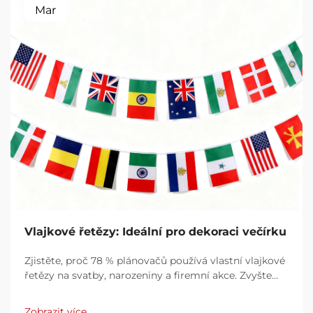
Mar
Vlajkové řetězy: Ideální pro dekoraci večírku
Zjistěte, proč 78 % plánovačů používá vlastní vlajkové
řetězy na svatby, narozeniny a firemní akce. Zvyšte
zapojení pomocí výrazné, individuální dekorace.
Získejte tipy na návrhy.
Zobrazit více