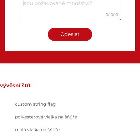
0/1000
Odeslat
vývěsní štít
custom string flag
polyesterová vlajka na šňůře
malá vlajka na šňůře