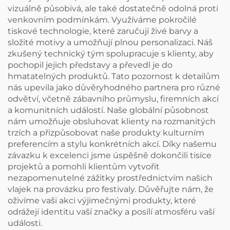
vizuálně působivá, ale také dostatečně odolná proti
venkovním podmínkám. Využíváme pokročilé
tiskové technologie, které zaručují živé barvy a
složité motivy a umožňují plnou personalizaci. Náš
zkušený technický tým spolupracuje s klienty, aby
pochopil jejich představy a převedl je do
hmatatelných produktů. Tato pozornost k detailům
nás upevila jako důvěryhodného partnera pro různé
odvětví, včetně zábavního průmyslu, firemních akcí
a komunitních událostí. Naše globální působnost
nám umožňuje obsluhovat klienty na rozmanitých
trzích a přizpůsobovat naše produkty kulturním
preferencím a stylu konkrétních akcí. Díky našemu
závazku k excelenci jsme úspěšně dokončili tisíce
projektů a pomohli klientům vytvořit
nezapomenutelné zážitky prostřednictvím našich
vlajek na provázku pro festivaly. Důvěřujte nám, že
oživíme vaši akci výjimečnými produkty, které
odrážejí identitu vaší značky a posílí atmosféru vaší
události.