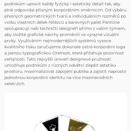
podnikům upravit každý fyzický i estetický detail tak, aby
plně odpovídal přísným korporátním směrnicím. Od výběru
přesných geometrických tvarů a individuálních rozměrů po
volbu vlastních délek řetězců a barevných palet Pantone
spolupracují naši techničtí designéři přímo s vaším týmem,
aby složité grafické návrhy proměnili ve výrazné vizuální
prvky. Využíváním nejmodernějších systémů vysoce
kvalitního tisku zaručujeme dokonale ostré korporátní loga
a jasnou typografickou čitelnost, která přitahuje pozornost
veřejnosti. Tato nejvyšší úroveň designové pružnosti
umožňuje podnikům z různých odvětví zlepšit estetiku
prostoru, maximalizovat zapojení publika a zajistit naprosto
jednotnou korporátní identitu na více mezinárodních
veletrzích.