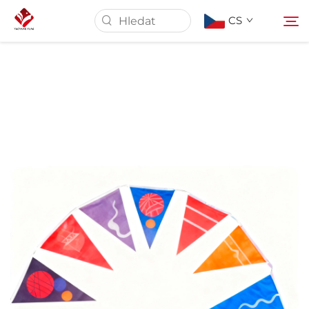
CS
Domovská stránka
Informace o nás
Produkty
Služba
Aktuality
Kontaktujte nás