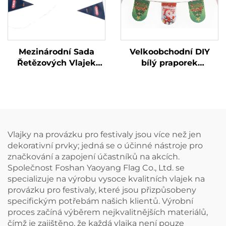
Mezinárodní Sada
Velkoobchodní DIY
Řetězových Vlajek
bílý praporek
Zemí pro Dekoraci
sublimační holé plátno
řetězová vlajka pro
dekoraci
Vlajky na provázku pro festivaly jsou více než jen
dekorativní prvky; jedná se o účinné nástroje pro
značkování a zapojení účastníků na akcích.
Společnost Foshan Yaoyang Flag Co., Ltd. se
specializuje na výrobu vysoce kvalitních vlajek na
provázku pro festivaly, které jsou přizpůsobeny
specifickým potřebám našich klientů. Výrobní
proces začíná výběrem nejkvalitnějších materiálů,
čímž je zajištěno, že každá vlajka není pouze