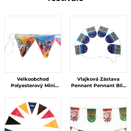
Velkoobchod
Vlajková Zástava
Polyesterový Mini
Pennant Pennant Bílá
Malý Národní Světový
Velkoobchod DIY
Fotbalový Zápas
Řetězová Vlajka pro
Vývěska Banner
Dekoraci Sublimační
Dekorativní Všechny
Prázdná Plachta
Země Visací
Individuální Řetězová
Vlajka