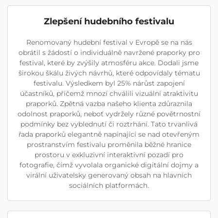
Zlepšení hudebního festivalu
Renomovaný hudební festival v Evropě se na nás
obrátil s žádostí o individuálně navržené praporky pro
festival, které by zvýšily atmosféru akce. Dodali jsme
širokou škálu živých návrhů, které odpovídaly tématu
festivalu. Výsledkem byl 25% nárůst zapojení
účastníků, přičemž mnozí chválili vizuální atraktivitu
praporků. Zpětná vazba našeho klienta zdůraznila
odolnost praporků, neboť vydržely různé povětrnostní
podmínky bez vyblednutí či roztrhání. Tato trvanlivá
řada praporků elegantně napínající se nad otevřeným
prostranstvím festivalu proměnila běžné hranice
prostoru v exkluzivní interaktivní pozadí pro
fotografie, čímž vyvolala organické digitální dojmy a
virální uživatelsky generovaný obsah na hlavních
sociálních platformách.