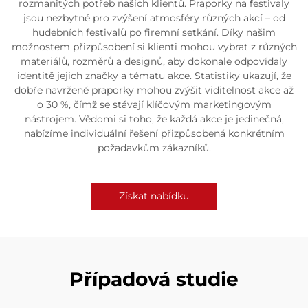
rozmanitých potřeb našich klientů. Praporky na festivaly
jsou nezbytné pro zvýšení atmosféry různých akcí – od
hudebních festivalů po firemní setkání. Díky našim
možnostem přizpůsobení si klienti mohou vybrat z různých
materiálů, rozměrů a designů, aby dokonale odpovídaly
identitě jejich značky a tématu akce. Statistiky ukazují, že
dobře navržené praporky mohou zvýšit viditelnost akce až
o 30 %, čímž se stávají klíčovým marketingovým
nástrojem. Vědomi si toho, že každá akce je jedinečná,
nabízíme individuální řešení přizpůsobená konkrétním
požadavkům zákazníků.
Získat nabídku
Případová studie