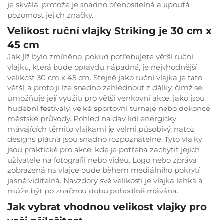
je skvělá, protože je snadno přenositelná a upoutá
pozornost jejich značky.
Velikost ruční vlajky Striking je 30 cm x
45 cm
Jak již bylo zmíněno, pokud potřebujete větší ruční
vlajku, která bude opravdu nápadná, je nejvhodnější
velikost 30 cm x 45 cm. Stejně jako ruční vlajka je tato
větší, a proto ji lze snadno zahlédnout z dálky, čímž se
umožňuje její využití pro větší venkovní akce, jako jsou
hudební festivaly, velké sportovní turnaje nebo dokonce
městské průvody. Pohled na dav lidí energicky
mávajících těmito vlajkami je velmi působivý, natož
designs plátna jsou snadno rozpoznatelné. Tyto vlajky
jsou praktické pro akce, kde je potřeba zachytit jejich
uživatele na fotografii nebo videu. Logo nebo zpráva
zobrazená na vlajce bude během mediálního pokrytí
jasně viditelná. Navzdory své velikosti je vlajka lehká a
může být po značnou dobu pohodlně mávána.
Jak vybrat vhodnou velikost vlajky pro