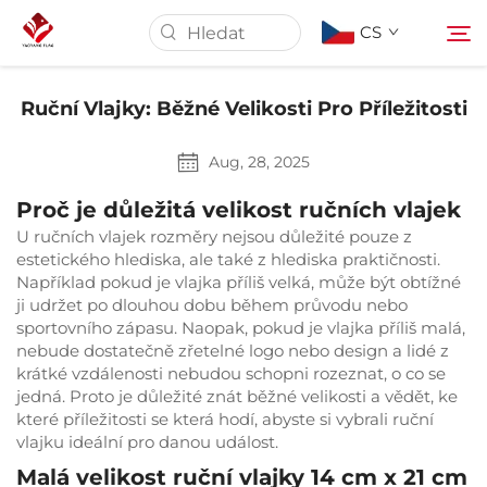
CS
Ruční Vlajky: Běžné Velikosti Pro Příležitosti
Domovská stránka
Aug, 28, 2025
Informace o nás
Proč je důležitá velikost ručních vlajek
U ručních vlajek rozměry nejsou důležité pouze z
estetického hlediska, ale také z hlediska praktičnosti.
Produkty
Například pokud je vlajka příliš velká, může být obtížné
ji udržet po dlouhou dobu během průvodu nebo
sportovního zápasu. Naopak, pokud je vlajka příliš malá,
Služba
nebude dostatečně zřetelné logo nebo design a lidé z
krátké vzdálenosti nebudou schopni rozeznat, o co se
jedná. Proto je důležité znát běžné velikosti a vědět, ke
Aktuality
které příležitosti se která hodí, abyste si vybrali ruční
vlajku ideální pro danou událost.
Kontaktujte nás
Malá velikost ruční vlajky 14 cm x 21 cm