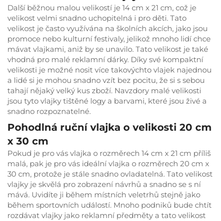
Další běžnou malou velikostí je 14 cm x 21 cm, což je
velikost velmi snadno uchopitelná i pro děti. Tato
velikost je často využívána na školních akcích, jako jsou
promoce nebo kulturní festivaly, jelikož mnoho lidí chce
mávat vlajkami, aniž by se unavilo. Tato velikost je také
vhodná pro malé reklamní dárky. Díky své kompaktní
velikosti je možné nosit více takovýchto vlajek najednou
a lidé si je mohou snadno vzít bez pocitu, že si s sebou
tahají nějaký velký kus zboží. Navzdory malé velikosti
jsou tyto vlajky tištěné logy a barvami, které jsou živé a
snadno rozpoznatelné.
Pohodlná ruční vlajka o velikosti 20 cm
x 30 cm
Pokud je pro vás vlajka o rozměrech 14 cm x 21 cm příliš
malá, pak je pro vás ideální vlajka o rozměrech 20 cm x
30 cm, protože je stále snadno ovladatelná. Tato velikost
vlajky je skvělá pro zobrazení návrhů a snadno se s ní
mává. Uvidíte ji během místních veletrhů stejně jako
během sportovních událostí. Mnoho podniků bude chtít
rozdávat vlajky jako reklamní předměty a tato velikost