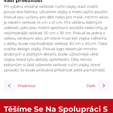
vaši příležitost
Při výběru vhodné velikosti ruční vlajky stačí zvážit
pouze dva faktory: uživatele vlajky a místo jejího použití.
Pokud jsou určeny pro děti nebo pro malé, intimní akce,
je ideální velikost 14 cm x 21 cm. Pro většinu běžných
událostí, jako jsou místní sportovní soutěže nebo trhy, je
nejvhodnější velikost 20 cm x 30 cm. Pokud se jedná o
velkou venkovní akci, při které musí být vlajka viditelná
z dálky, bude nejvhodnější velikost 30 cm x 45 cm. Také
zvažte design vlajky. Pokud logo obsahuje mnoho
drobných a složitých detailů, bude užitečnější větší
vlajka, která tyto detaily zpřehlední. Díky těmto
pokynům si jistě vyberete velikost ruční vlajky, která
způsobí, že bude příslušná příležitost ještě památnější.
Předchozí
Další
Těšíme Se Na Spolupráci S