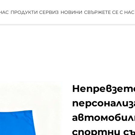
НАС
ПРОДУКТИ
СЕРВИЗ
НОВИНИ
СВЪРЖЕТЕ СЕ С НАС
НО
РЪЧНО ЗНАМЕ
ВЪЖЕТО ЗН
КАПКА ЗНАМЕ
СТЕНЕН СВИ
ТАБЕЛКИ ЗА МАСА
ШАТЪР
Непревзето
персонализ
автомобилн
спортни с