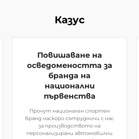
Казус
Повишаване на
осведомеността за
бранда на
национални
първенства
Прочут национален спортен
бранд наскоро сътрудничи с нас
за производството на
персонализирани автомобилни