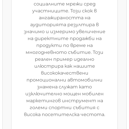
социалните мрежи сред
участниците. Този скок в
ангажираността на
аудиторията резултира в
значимо и измеримо увеличение
на директните продажби на
продукти по време на
многодневното събитие. Този
реален пример идеално
илюстрира как нашите
висококачествени
промоционални автомобилни
знамена служат като
изключително мощен мобилен
маркетингов инструмент на
големи спортни събития с
висока посетителска честота.