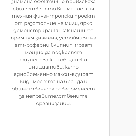
знамена ефективно привлякоха
общественото внимание към
техния филантропски проект
от разстояние на мили, ярко
демонстрирайки как нашите
премиум знамена, устойчиви на
атмосферни влияния, могат
мощно да подкрепят
жизненоважни общински
инициативи, като
едновременно максимизират
видимостта на бранда и
обществената осведоменост
за неправителствените
организации.