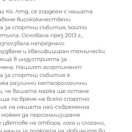
г Ко. Лтд. се гордеем с нашата
авяме висококачествени
а за спортни събития, които
тълпа. Основана през 2013 г.,
зползвала напреднало
рудване и квалифициран технически
одеща в индустрията за
амена. Нашият асортимент
а за спортни събития е
ржа различни метеорологични
ки, че вашата марка ще остане
ща по време на всяко спортно
ние на нашата най-съвременна
 можем да персонализираме
цветове на отбора, лога и слогани,
н начин за подкрепа на любимите ви