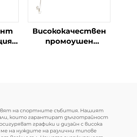
инт
Висококачествен
ция
промоушен
полиестерен
и
сублимиран празен
ни
флаг с чист цвят и
и
персонализиран
ички
дизайн с
е за
пластмасов стълб
18
ия свят на спортните събития. Нашият
али, които гарантират дълготрайност
г за
осигуряват графики и дизайн с висока
л
ряме на нуждите на различни типове