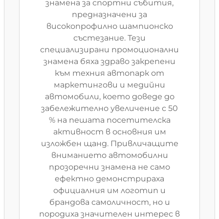
знамена за спортни събития,
предназначени за
високопрофилно шампионско
състезание. Тези
специализирани промоционални
знамена бяха здраво закрепени
към техния автопарк от
маркетингови и медийни
автомобили, което доведе до
забележително увеличение с 50
% на пешата посетителска
активност в основния им
изложбен щанд. Привличащите
вниманието автомобилни
прозоречни знамена не само
ефектно демонстрираха
официалния им логотип и
брандова самоличност, но и
породиха значителен интерес в