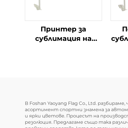
Принтер за
П
сублимация на
суб
едро, двустранен
полиестерен
о
автомобилен флаг
с персонализиран
лого и клипсове за
дву
прозорци
и
а
В Foshan Yaoyang Flag Co., Ltd. разбир
асортимент спортни знамена за автом
а
и ярки цветове. Процесът на производс
резолюция. Предлагаме също така разли