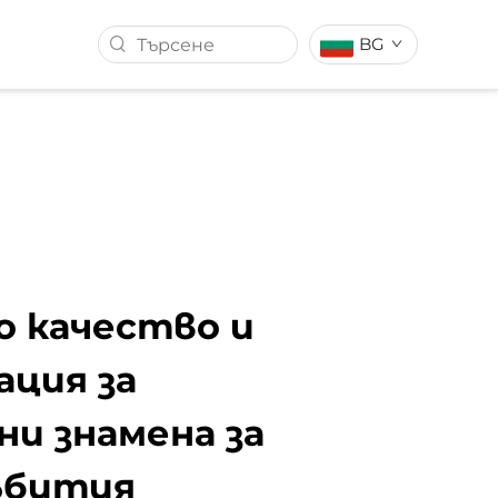
BG
АМЕ
ЗНАМЕ С КОЛА
ТЪК
РОЛЪР БАНЕР
 качество и
ация за
и знамена за
ъбития