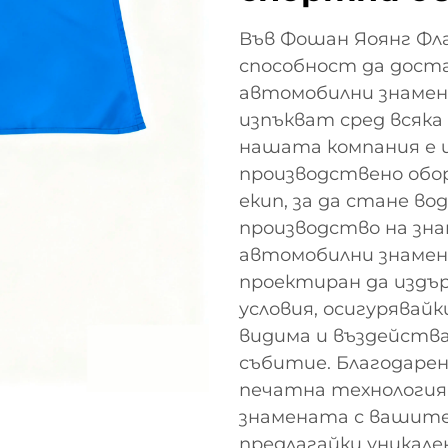
Във Фошан Яоянг Фла
способност да дост
автомобилни знамен
изпъкват сред всяка 
нашата компания е и
производствено обо
екип, за да стане в
производство на зн
автомобилни знамен
проектиран да издъ
условия, осигурявай
видима и въздейства
събитие. Благодаре
печатна технология
знамената с вашите 
предлагайки уникале