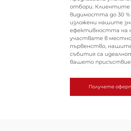
отбори. Клиентите н
видимостта до 30 % 
изложени нашите зн
ефективността на н
участвате в местно
първенство, нашите
събития са идеалнот
вашето присъствие 
Получете офер