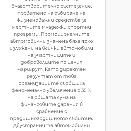
благотворително състезание,
посветено на събиране на
жизненоважни средства за
местните младежки спортни
програми. Промоционалните
автомобилни знамена бяха ярко
изложени на всички автомобили
на участниците и
доброволците по целия
маршрут. Като директен
резултат от това
организациите съобщиха
феноменално увеличение с 35 %
на общата сума на
финансовите дарения в
сравнение с
предишногодишното събитие.
Двустранните автомобилни