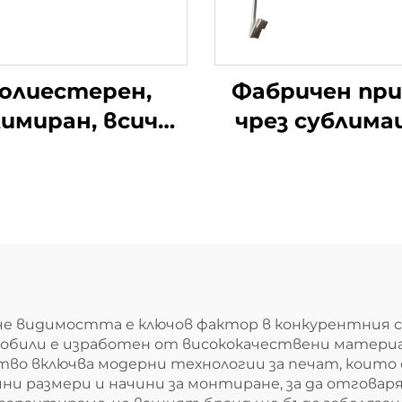
олиестерен,
Фабричен пр
лимиран, всички
чрез сублима
дизайни на
30x45 см,
тборите по
двустранн
американски
полиестер
футбол NFL,
националн
странни 12x18
флагове за вс
нчови рагби
страни, флагов
мбасадорски
прозорци 12x
аме, че видимостта е ключов фактор в конкурентн
обили е изработен от висококачествени матери
втомобилни
инча, мини фла
тво включва модерни технологии за печат, които 
флагове за
автомоби
чни размери и начини за монтиране, за да отгова