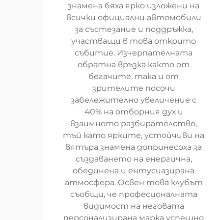
знамена бяха ярко изложени на
всички официални автомобили
за състезание и поддръжка,
участващи в това открито
събитие. Изчерпателната
обратна връзка както от
бегачите, така и от
зрителите посочи
забележително увеличение с
40% на отборния дух и
взаимното разбирателство,
тъй като ярките, устойчиви на
вятъра знамена допринесоха за
създаването на енергична,
обединена и ентусиазирана
атмосфера. Освен това клубът
съобщи, че професионалната
видимост на неговата
персонализирана марка успешно