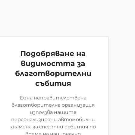
Подобряване на
видимостта за
благотворителни
събития
Една неправителствена
благотворителна организация
използва нашите
персонализирани автомобилни
знамена за спортни събития по
време на национално