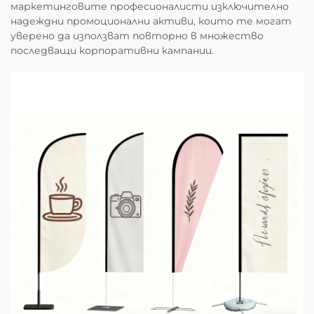
маркетинговите професионалисти изключително
надеждни промоционални активи, които те могат
уверено да използват повторно в множество
последващи корпоративни кампании.