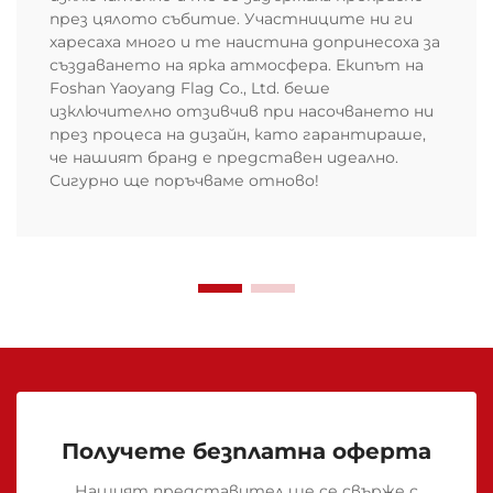
през цялото събитие. Участниците ни ги
харесаха много и те наистина допринесоха за
създаването на ярка атмосфера. Екипът на
Foshan Yaoyang Flag Co., Ltd. беше
изключително отзивчив при насочването ни
през процеса на дизайн, като гарантираше,
че нашият бранд е представен идеално.
Сигурно ще поръчваме отново!
Получете безплатна оферта
Нашият представител ще се свърже с