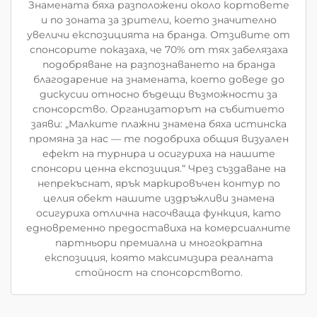
Знамената бяха разположени около кортовете
и по зоната за зрители, което значително
увеличи експозицията на бранда. Отзивите от
спонсорите показаха, че 70% от тях забелязаха
подобряване на разпознаването на бранда
благодарение на знамената, което доведе до
дискусии относно бъдещи възможности за
спонсорство. Организаторът на събитието
заяви: „Малките плажни знамена бяха истинска
промяна за нас — те подобриха общия визуален
ефект на турнира и осигуриха на нашите
спонсори ценна експозиция.“ Чрез създаване на
непрекъснат, ярък маркировъчен контур по
целия обект нашите издръжливи знамена
осигуриха отлична насочваща функция, като
едновременно предоставиха на комерсиалните
партньори премиална и многократна
експозиция, която максимизира реалната
стойност на спонсорството.