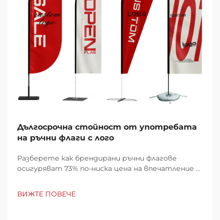
Дългосрочна стойност от употребата
на ръчни флаги с лого
Разберете как брендирани ръчни флагове
осигуряват 73% по-ниска цена на впечатление в
сравнение с дигиталната реклама и издържат
на над 20 събития. Максимизирайте
ВИЖТЕ ПОВЕЧЕ
възвръщаемостта на инвестициите,
устойчивостта и запомнянето на бранда.