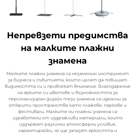
Непревзети предимства
на малките плажни
знамена
Малките плажни знамена са незаменим инструмент
за бизнеса и събитията, които целят да повишат
видимостта си и привлекат внимание. Благодарение
на ярките си цветове и възможността за
персонализиран дизайн тези знамена са идеални за
открити пространства като плажове, паркове и
фестивали. Малките ни плажни знамена са
изработени от издръжливи материали, които
издържат различни атмосферни условия,
гарантирайки, че ще запазят яркостта и