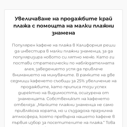
Увеличаване на продажбите край
плажа с помощта на малки плажни
знамена
Популярен кафене на плажа в Калифорния реши
да инвестира в малки плажни знаменца, за да
популяризира новото си лятно меню. Като ги
постави стратегически по наблюдателната
алея, заведението успя да привлече
вниманието на минувачите. В рамките на две
седмици кафенето съобщи за 25% увеличение на
продажбите, като приписа този успех
директно на видимостта, осигурена от
знаменцата. Собственикът на кафенето
отбеляза: „Малките плажни знаменца не само
привлякоха хората, но и създадоха празнична
атмосфера, която превърна нашето кафене в
първия избор за посетителите на плажа.“ Това