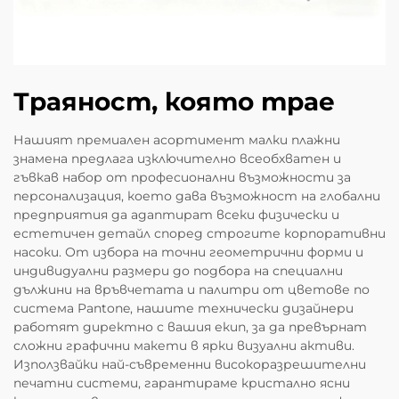
Траяност, която трае
Нашият премиален асортимент малки плажни
знамена предлага изключително всеобхватен и
гъвкав набор от професионални възможности за
персонализация, което дава възможност на глобални
предприятия да адаптират всеки физически и
естетичен детайл според строгите корпоративни
насоки. От избора на точни геометрични форми и
индивидуални размери до подбора на специални
дължини на връвчетата и палитри от цветове по
система Pantone, нашите технически дизайнери
работят директно с вашия екип, за да превърнат
сложни графични макети в ярки визуални активи.
Използвайки най-съвременни високоразрешителни
печатни системи, гарантираме кристално ясни