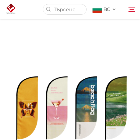
BG
Начална страница
За Нас
Продукти
Сервиз
Новини
Свържете Се с Нас