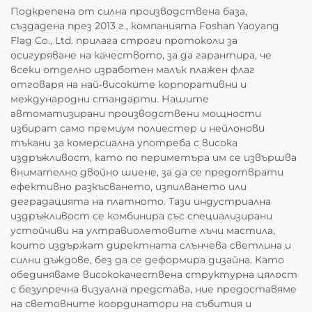
Подкрепена от силна производствена база,
създадена през 2013 г., компанията Foshan Yaoyang
Flag Co., Ltd. прилага строги протоколи за
осигуряване на качеството, за да гарантира, че
всеки отделно изработен малък плажен флаг
отговаря на най-високите корпоративни и
международни стандарти. Нашите
автоматизирани производствени мощности
избират само премиум полиестер и нейлонови
тъкани за комерсиална употреба с висока
издръжливост, като по периметъра им се извършва
внимателно двойно шиене, за да се предотврати
ефективно разкъсването, изпилването или
деградацията на платното. Тази индустриална
издръжливост се комбинира със специализирани
устойчиви на ултравиолетовите лъчи мастила,
които издържат директната слънчева светлина и
силни дъждове, без да се деформира дизайна. Като
обединяваме висококачествена структурна цялост
с безупречна визуална представа, ние предоставяме
на световните координатори на събития и