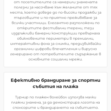
от посетителите са намерили знамената
полезни за насочване към желаните от тях
места, което доведе до по-високи продажби за
търговците и по-приятно преживяване за
всички участници. Елегантно разположени по
откритите фестивални терени, тези
издръжливи банерни конструкции превърнаха
обикновените периметри в премиални,
интерактивни фона за снимки, предизвиквайки
органични цифрови впечатления и вирусно
генерирано от потребителите съдържание в
основните социални мрежи.
Ефективно брандиране за спортни
събития на плажа
Турнир по плажен волейбол използва малки
плажни знамена, за да демонстрира логота на
спонсорите и брандирането на събитието.