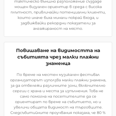
тактическо външно разположение създаде
мощен визуален ориентир в среда с висока
плътност, привличайки потенциални клиенти,
които иначе биха минали покрай входа, и
задвижвайки рекордни показатели за
ангажираност на място.
Повишаване на видимостта на
събитията чрез малки плажни
знаменца
По време на местен музикален фестивал
организаторът използва малки плажни знамена,
за да отбележи различните зони, включително
сергии с храна и места за изпълнения. Това не
само помогна на посетителите да се
ориентират по време на събитието, но и
увеличи общата видимост на търговците.
Следсъбитийните проучвания показаха, че 80 %