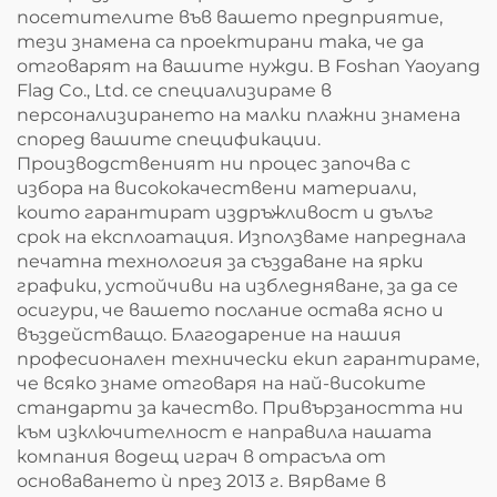
посетителите във вашето предприятие,
тези знамена са проектирани така, че да
отговарят на вашите нужди. В Foshan Yaoyang
Flag Co., Ltd. се специализираме в
персонализирането на малки плажни знамена
според вашите спецификации.
Производственият ни процес започва с
избора на висококачествени материали,
които гарантират издръжливост и дълъг
срок на експлоатация. Използваме напреднала
печатна технология за създаване на ярки
графики, устойчиви на избледняване, за да се
осигури, че вашето послание остава ясно и
въздействащо. Благодарение на нашия
професионален технически екип гарантираме,
че всяко знаме отговаря на най-високите
стандарти за качество. Привързаността ни
към изключителност е направила нашата
компания водещ играч в отрасъла от
основаването ѝ през 2013 г. Вярваме в