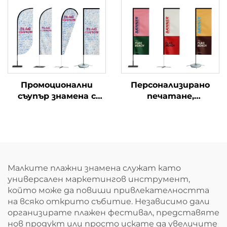
за плажни знамена с
във форма на капка с
аксесоари за
пера за плажа
персонализиране на
големи външни
маркетингови
знамена с пера
Промоционални
Персонализирано
съупър знамена с
печатане,
пера на вълната за
висококачествени
реклама на плажа
рекламни флагове за
перо знамена
открито, флагове за
знамена
плаж, флагове с пера
от марка 3M
Малките плажни знамена служат като
универсален маркетингов инструмент,
който може да повиши привлекателността
на всяко открито събитие. Независимо дали
организирате плажен фестивал, представяте
нов продукт или просто искате да увеличите