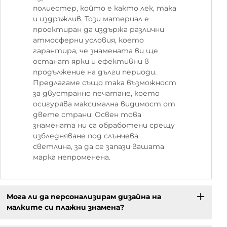
полиестер, който е както лек, така
и издръжлив. Този материал е
проектиран да издържа различни
атмосферни условия, което
гарантира, че знамената ви ще
останат ярки и ефективни в
продължение на дълги периоди.
Предлагаме също така възможност
за двустранно печатане, което
осигурява максимална видимост от
двете страни. Освен това
знамената ни са обработени срещу
избледняване под слънчева
светлина, за да се запази вашата
марка непроменена.
Мога ли да персонализирам дизайна на
малките си плажни знамена?