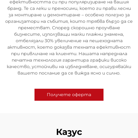
ефективността си при популяризиране на вашия
бранд. Те са леки и преносими, което ги прави лесни
за монтиране и демонтиране – особено полезно за
организатори на събития, които трябва бързо да се
преместват. Според скорошно проучване
бизнесите, използващи малки плажни знамена,
отбелязали 30% увеличение на пешеходната
активност, което доказва техната ефективност
при привличане на клиенти. Нашата напреднала
печатна технология гарантира графики високо
качество, устойчиви на избледняване, осигурявайки
вашето послание да се вижда ясно и силно.
Получете оферта
Казус