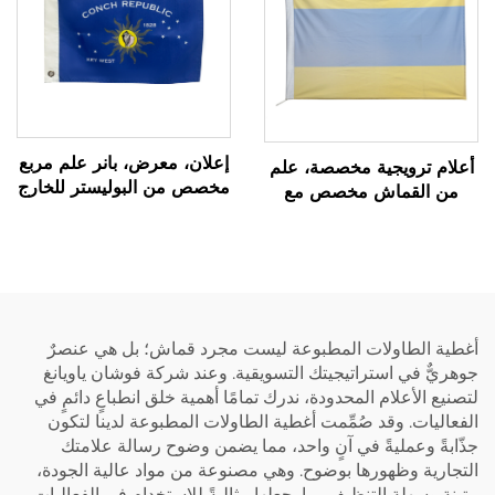
إعلان، معرض، بانر علم مربع
أعلام ترويجية مخصصة، علم
مخصص من البوليستر للخارج
من القماش مخصص مع
شعار، بانر
أغطية الطاولات المطبوعة ليست مجرد قماش؛ بل هي عنصرٌ
جوهريٌّ في استراتيجيتك التسويقية. وعند شركة فوشان ياويانغ
لتصنيع الأعلام المحدودة، ندرك تمامًا أهمية خلق انطباعٍ دائمٍ في
الفعاليات. وقد صُمِّمت أغطية الطاولات المطبوعة لدينا لتكون
جذّابةً وعمليةً في آنٍ واحد، مما يضمن وضوح رسالة علامتك
التجارية وظهورها بوضوح. وهي مصنوعة من مواد عالية الجودة،
متينة وسهلة التنظيف، ما يجعلها مثاليةً للاستخدام في الفعاليات