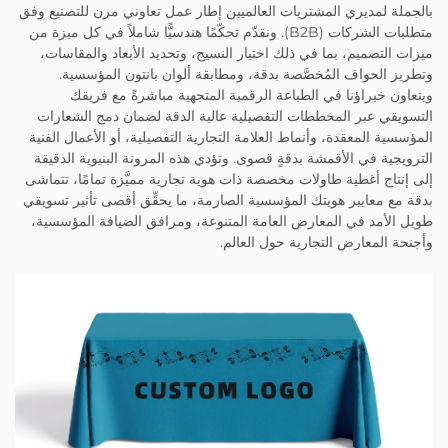
بالجملة لمديري المشتريات العالميين إطار عمل تعاوني مرن للتصنيع وفق
متطلبات الشركات (B2B). ونقدّم تحكّمًا هندسيًّا شاملاً في كل ميزة من
ميزات التصميم، بما في ذلك اختيار النسيج، وتحديد الأبعاد والمقاسات،
وتطريز الحواف المُخصَّصة بدقة، ومطابقة ألوان بانتون المؤسسية.
ويتعاون خبراؤنا في الطباعة الرقمية المتجهية مباشرةً مع فريقك
التسويقي عبر المخططات التفصيلية عالية الدقة لضمان دمج الشعارات
المؤسسية المعقدة، وأنماط العلامة التجارية التفصيلية، أو الأعمال الفنية
الترويجية في الأقمشة بدقةٍ قصوى. وتؤدي هذه المرونة البنيوية الدقيقة
إلى إنتاج أغطية طاولات مخصصة ذات هوية تجارية مميَّزة تمامًا، تتماشى
بدقة مع معايير هويتك المؤسسية الصارمة، ما يحقِّق أقصى تأثير تسويقي
طويل الأمد في المعارض العامة المتنوعة، ومرافق الضيافة المؤسسية،
وأجنحة المعارض التجارية حول العالم.