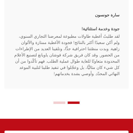
سارة جونسون
جودة وخدمة استثنائية!
لقد طلبتُ أغطية طاولات مطبوعة لمعرضنا التجاري السنوي،
ولم أكن سعيدًا أكثر بالنتائج! فجودة الأغطية ممتازة والألوان
زاهية. وبدت منصّتنا احترافية جدًّا، وتلقينا العديد من الإطراءات
من الحضور. وقد كان فريق شركة فوشان ياويانغ لتصنيع الأعلام
المحدودة متعاونًا للغاية طوال عملية الطلب. فهم تأكّدوا من أن
كل شيء كان مثاليًّا، بل وعجّلوا في تنفيذ طلبنا لتلبية الموعد
النهائي المحدّد. وأوصي بشدة بخدماتهم!