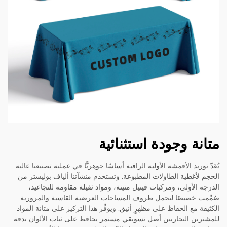
متانة وجودة استثنائية
يُعَدّ توريد الأقمشة الأولية الراقية أساسًا جوهريًّا في عملية تصنيعنا عالية
الحجم لأغطية الطاولات المطبوعة. وتستخدم منشآتنا ألياف بوليستر من
الدرجة الأولى، ومركبات فينيل متينة، ومواد ثقيلة مقاومة للتجاعيد،
صُمِّمت خصيصًا لتحمل ظروف المساحات العرضية القاسية والمرورية
الكثيفة مع الحفاظ على مظهرٍ أنيق. ويوفِّر هذا التركيز على متانة المواد
للمشترين التجاريين أصل تسويقي مستمر يحافظ على ثبات الألوان بدقة