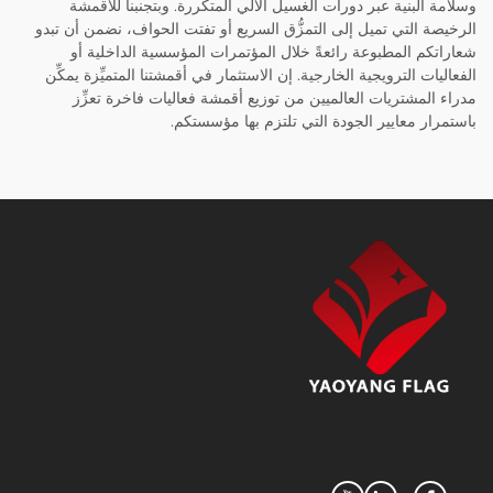
وسلامة البنية عبر دورات الغسيل الآلي المتكررة. وبتجنبنا للأقمشة
الرخيصة التي تميل إلى التمزُّق السريع أو تفتت الحواف، نضمن أن تبدو
شعاراتكم المطبوعة رائعةً خلال المؤتمرات المؤسسية الداخلية أو
الفعاليات الترويجية الخارجية. إن الاستثمار في أقمشتنا المتميِّزة يمكِّن
مدراء المشتريات العالميين من توزيع أقمشة فعاليات فاخرة تعزِّز
باستمرار معايير الجودة التي تلتزم بها مؤسستكم.