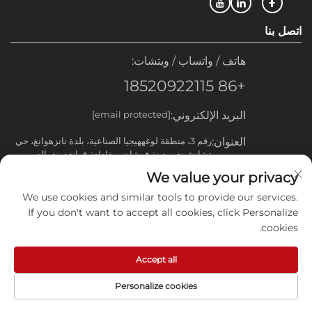
اتصل بنا
هاتف / واتساب / ويتشات:
+86 18520922115
البريد الإلكتروني:
[email protected]
العنوان:
رقم 3، منطقة لوغههيجيا الصناعية، بلدة نانزهوانغ، حي
تشانشينغ، مدينة فوشان، مقاطعة قوانغدونغ، الصين
We value your privacy
روابط سريعة
We use cookies and similar tools to provide our services.
منتجات
If you don't want to accept all cookies, click Personalize
cookies.
جميع الحقوق محفوظة © 2025 لشركة فوشان ياويانغ فلاق المحدودة
Accept all
-
سياسة الخصوصية
Personalize cookies
أعلى
منتجات
القائمة