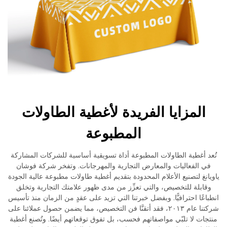
المزايا الفريدة لأغطية الطاولات
المطبوعة
تُعد أغطية الطاولات المطبوعة أداة تسويقية أساسية للشركات المشاركة
في الفعاليات والمعارض التجارية والمهرجانات. وتفخر شركة فوشان
ياويانغ لتصنيع الأعلام المحدودة بتقديم أغطية طاولات مطبوعة عالية الجودة
وقابلة للتخصيص، والتي تعزِّز من مدى ظهور علامتك التجارية وتخلق
انطباعًا احترافيًّا. وبفضل خبرتنا التي تزيد على عقدٍ من الزمان منذ تأسيس
شركتنا عام ٢٠١٣، فقد أتقنَّا فن التخصيص، مما يضمن حصول عملائنا على
منتجات لا تلبّي مواصفاتهم فحسب، بل تفوق توقعاتهم أيضًا. وتُصنع أغطية