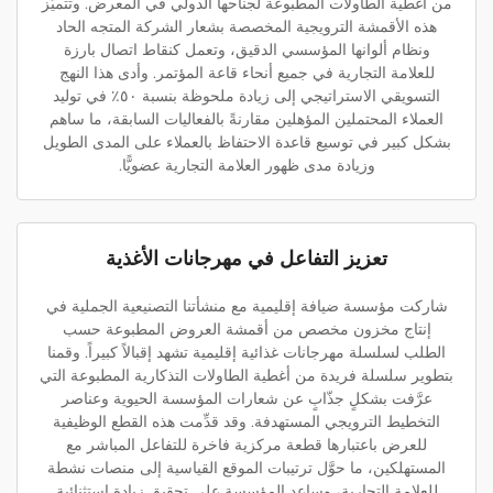
من أغطية الطاولات المطبوعة لجناحها الدولي في المعرض. وتتميَّز
هذه الأقمشة الترويجية المخصصة بشعار الشركة المتجه الحاد
ونظام ألوانها المؤسسي الدقيق، وتعمل كنقاط اتصال بارزة
للعلامة التجارية في جميع أنحاء قاعة المؤتمر. وأدى هذا النهج
التسويقي الاستراتيجي إلى زيادة ملحوظة بنسبة ٥٠٪ في توليد
العملاء المحتملين المؤهلين مقارنةً بالفعاليات السابقة، ما ساهم
بشكل كبير في توسيع قاعدة الاحتفاظ بالعملاء على المدى الطويل
وزيادة مدى ظهور العلامة التجارية عضويًّا.
تعزيز التفاعل في مهرجانات الأغذية
شاركت مؤسسة ضيافة إقليمية مع منشأتنا التصنيعية الجملية في
إنتاج مخزون مخصص من أقمشة العروض المطبوعة حسب
الطلب لسلسلة مهرجانات غذائية إقليمية تشهد إقبالاً كبيراً. وقمنا
بتطوير سلسلة فريدة من أغطية الطاولات التذكارية المطبوعة التي
عرَّفت بشكلٍ جذّابٍ عن شعارات المؤسسة الحيوية وعناصر
التخطيط الترويجي المستهدفة. وقد قدِّمت هذه القطع الوظيفية
للعرض باعتبارها قطعة مركزية فاخرة للتفاعل المباشر مع
المستهلكين، ما حوَّل ترتيبات الموقع القياسية إلى منصات نشطة
للعلامة التجارية، وساعد المؤسسة على تحقيق زيادة استثنائية