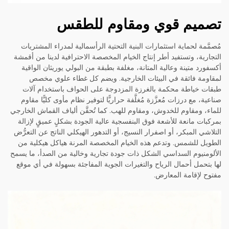
تصميم قوي ومقاوم للطقس
مُصمَّمة لحماية استثمارات البنية التحتية الرأسمالية لمدراء المشتريات
التجارية، وتستفيد أطر إنتاج الخيام المخصصة الاحترافية لدينا من أقمشة
أكسفورد متينة وعالية المتانة، مغلفة بطبقة من البولي يوريثان الواقية
لمقاومة فائقة في البيئات الخارجية. ويضم كل غطاء علوي مخصص
طبقات خياطة محكمة بالغرزة المزدوجة على الحواف باستخدام آلات
صناعية، مع درزات مُعزَّزة مُغلَّفة حراريًّا لتوفير نظام مأوى كليًّا مقاوم
للماء، ومقاوم للخدوش، ومقاوم للهب. كما تُحقَّن ألياف القماش الخارجي
بمركبات مانعة للأشعة فوق البنفسجية عالية الجودة بشكلٍ عميقٍ لإزالة
التلاشي المبكر، أو اصفرار النسيج، أو التدهور الهيكلي الناتج عن التعرُّض
الطويل للشمس. وتدعم هذه الخيام المخصصة المرنة هياكل هيكلية من
الألومنيوم السداسي الشكل ذات جودة تجارية وخالية من الصدأ، ما يسمح
لها بتحمل أحمال الرياح والتغيرات الجوية المفاجئة بسهولة في أي موقع
مفتوح لإقامة المعارض.