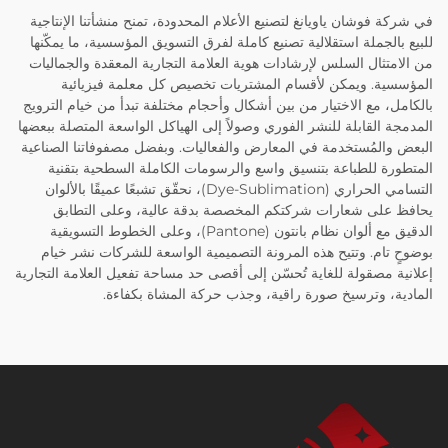
في شركة فوشان ياويانغ لتصنيع الأعلام المحدودة، تمنح منشأتنا الإنتاجية
للبيع بالجملة استقلالية تصنيع كاملة لفرق التسويق المؤسسية، ما يمكّنها
من الامتثال السلس لإرشادات هوية العلامة التجارية المعقدة والجماليات
المؤسسية. ويمكن لأقسام المشتريات تخصيص كل معلمة فيزيائية
بالكامل، مع الاختيار من بين أشكال وأحجام مختلفة تبدأ من خيام الترويج
المدمجة القابلة للنشر الفوري وصولاً إلى الهياكل الواسعة المتصلة ببعضها
البعض والمُستخدمة في المعارض والفعاليات. وبفضل مصفوفاتنا الصناعية
المتطورة للطباعة بتنسيق واسع والرسومات الكاملة السطحية بتقنية
التسامي الحراري (Dye-Sublimation)، نحقّق تشبعًا عميقًا بالألوان
يحافظ على شعارات شركتكم المخصصة بدقة عالية، وعلى التطابق
الدقيق مع ألوان نظام بانتون (Pantone)، وعلى الخطوط التسويقية
بوضوحٍ تام. وتتيح هذه المرونة التصميمية الواسعة للشركات نشر خيام
إعلانية مصقولة للغاية تُحسّن إلى أقصى حد مساحة تفعيل العلامة التجارية
المادية، وترسيخ صورة راقية، وجذب حركة المشاة بكفاءة.