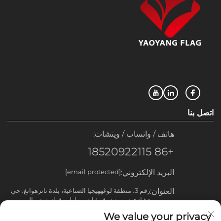
اتصل بنا
هاتف / واتساب / ويتشات:
+86 18520922115
البريد الإلكتروني:
[email protected]
العنوان:
رقم 3، منطقة لوغههيجيا الصناعية، بلدة نانزهوانغ، حي
تشانشينغ، مدينة فوشان، مقاطعة قوانغدونغ، الصين
We value your privacy
روابط سريعة