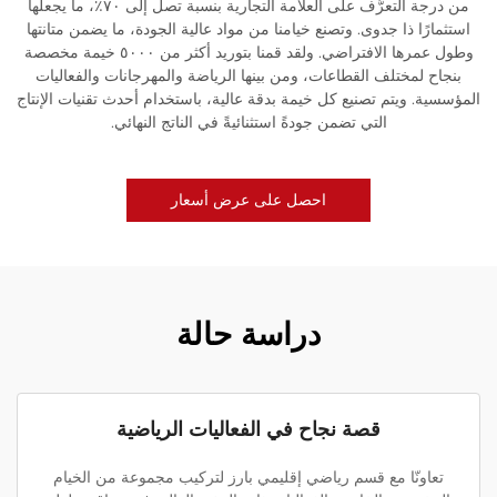
من درجة التعرُّف على العلامة التجارية بنسبة تصل إلى ٧٠٪، ما يجعلها
استثمارًا ذا جدوى. وتصنع خيامنا من مواد عالية الجودة، ما يضمن متانتها
وطول عمرها الافتراضي. ولقد قمنا بتوريد أكثر من ٥٠٠٠ خيمة مخصصة
بنجاح لمختلف القطاعات، ومن بينها الرياضة والمهرجانات والفعاليات
المؤسسية. ويتم تصنيع كل خيمة بدقة عالية، باستخدام أحدث تقنيات الإنتاج
التي تضمن جودةً استثنائيةً في الناتج النهائي.
احصل على عرض أسعار
دراسة حالة
قصة نجاح في الفعاليات الرياضية
تعاونّا مع قسم رياضي إقليمي بارز لتركيب مجموعة من الخيام