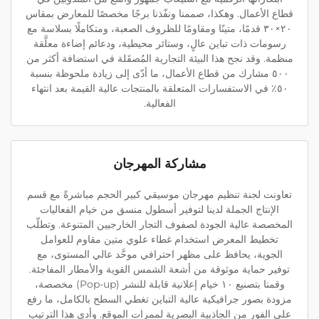
قطاع الأعمال. وهكذا، صممنا ونفّذنا برجًا مخصصًا للمعارض بمقاس
٢٠×٣٠ قدمًا، متينًا ومقاومًا للظروف الصعبة، ومتكاملًا بسلاسة مع
رسومات ذات تباين عالٍ، وستائر محيطية، ودعائم إضاءة معلَّقة
منظمة. وقد نجح هذا البيئة التجارية المُصقَلة في استضافة أكثر من
٥٠٠ مشارك من قطاع الأعمال، ما أدّى إلى زيادة ملحوظة بنسبة
٥٠٪ في الاستفسارات المتعلقة بالمنتجات عالية القيمة بعد انتهاء
الفعالية.
مشاركة المهرجان
تعاونت لجنة تنظيم مهرجان موسيقي كبير الحجم مباشرةً مع قسم
الإنتاج الجملة لدينا لتوفير أسطول منسق من خيام الفعاليات
المخصصة عالية الجودة لصفوف التجار الخارجيين المتنوعة. وتطلّب
تخطيط المعرض استخدام غطاء علوي متين مقاوم للعوامل
الجوية، يحافظ على مظهر احترافي موحَّد عالي المستوى، مع
توفير حماية موثوقة من أشعة الشمس القوية والأمطار المفاجئة.
وقمنا بتصنيع ١٠ خيام إعلانية قابلة للنشر (Pop-up) مخصصة،
مزودة بصور جرافيكية عالية التباين تغطي السطح بالكامل، ما رفع
على الفور من الجاذبية البصرية لممرات الموقع. وأدى هذا الترتيب