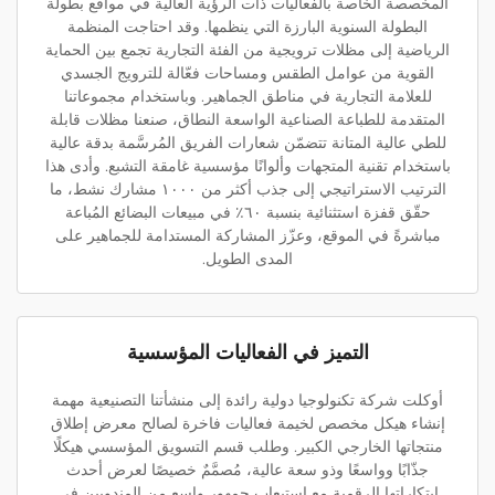
المخصصة الخاصة بالفعاليات ذات الرؤية العالية في مواقع بطولة
البطولة السنوية البارزة التي ينظمها. وقد احتاجت المنظمة
الرياضية إلى مظلات ترويجية من الفئة التجارية تجمع بين الحماية
القوية من عوامل الطقس ومساحات فعّالة للترويج الجسدي
للعلامة التجارية في مناطق الجماهير. وباستخدام مجموعاتنا
المتقدمة للطباعة الصناعية الواسعة النطاق، صنعنا مظلات قابلة
للطي عالية المتانة تتضمّن شعارات الفريق المُرسَّمة بدقة عالية
باستخدام تقنية المتجهات وألوانًا مؤسسية غامقة التشبع. وأدى هذا
الترتيب الاستراتيجي إلى جذب أكثر من ١٠٠٠ مشارك نشط، ما
حقّق قفزة استثنائية بنسبة ٦٠٪ في مبيعات البضائع المُباعة
مباشرةً في الموقع، وعزّز المشاركة المستدامة للجماهير على
المدى الطويل.
التميز في الفعاليات المؤسسية
أوكلت شركة تكنولوجيا دولية رائدة إلى منشأتنا التصنيعية مهمة
إنشاء هيكل مخصص لخيمة فعاليات فاخرة لصالح معرض إطلاق
منتجاتها الخارجي الكبير. وطلب قسم التسويق المؤسسي هيكلًا
جذّابًا وواسعًا وذو سعة عالية، مُصمَّمٌ خصيصًا لعرض أحدث
ابتكاراتها الرقمية مع استيعاب جمهور واسع من المندوبين في